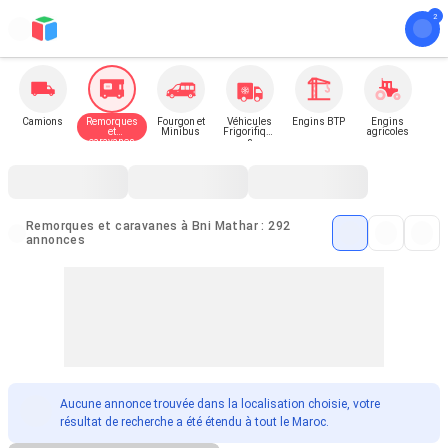
Camions
Remorques
Fourgon et
Véhicules
Engins BTP
Engins
et
Minibus
Frigorifique
agricoles
caravanes
s
Remorques et caravanes à Bni Mathar : 292
annonces
Aucune annonce trouvée dans la localisation choisie, votre
résultat de recherche a été étendu à tout le Maroc.