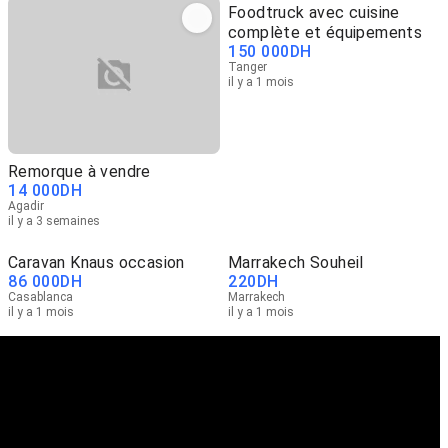
Foodtruck avec cuisine
complète et équipements
150 000
DH
Tanger
il y a 1 mois
Remorque à vendre
14 000
DH
Agadir
il y a 3 semaines
Caravan Knaus occasion
Marrakech Souheil
86 000
DH
220
DH
Casablanca
Marrakech
il y a 1 mois
il y a 1 mois