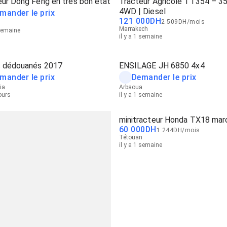
eur Dong Feng en très bon état
Tracteur Agricole TT354 – 3
4WD | Diesel
mander le prix
121 000
DH
2 509
DH
/
mois
Marrakech
 semaine
il y a 1 semaine
s dédouanés 2017
ENSILAGE JH 6850 4x4
mander le prix
Demander le prix
ia
Arbaoua
jours
il y a 1 semaine
minitracteur Honda TX18 mar
60 000
DH
1 244
DH
/
mois
Tétouan
il y a 1 semaine