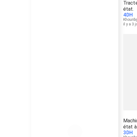
Tracte
état.
4
DH
Khourib
il y a 3 
Machin
état à
3
DH