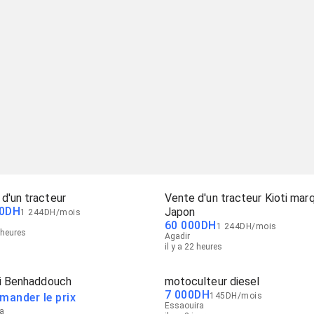
d'un tracteur
Vente d'un tracteur Kioti mar
0
DH
Japon
1 244
DH
/
mois
60 000
DH
1 244
DH
/
mois
2 heures
Agadir
il y a 22 heures
li Benhaddouch
motoculteur diesel
7 000
DH
mander le prix
145
DH
/
mois
Essaouira
da