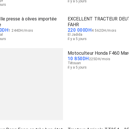
ga
il y a 5 jours
jours
le presse à olives importée
EXCELLENT TRACTEUR DEU
e
FAHR
0
DH
220 000
DH
1 244
DH
/
mois
4 562
DH
/
mois
al
El Jadida
jours
il y a 5 jours
Motoculteur Honda F460 Ma
10 850
DH
225
DH
/
mois
Tétouan
il y a 5 jours