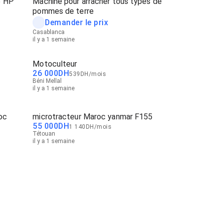
5 HP
Machine pour arracher tous types de
pommes de terre
Demander le prix
Casablanca
il y a 1 semaine
Motoculteur
26 000
DH
539
DH
/
mois
Béni Mellal
il y a 1 semaine
oc
microtracteur Maroc yanmar F155
55 000
DH
1 140
DH
/
mois
Tétouan
il y a 1 semaine