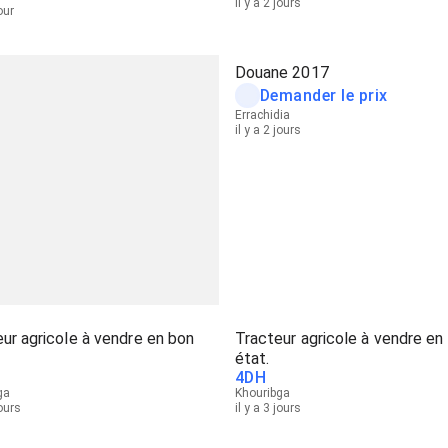
il y a 2 jours
jour
Douane 2017
Demander le prix
Errachidia
il y a 2 jours
ur agricole à vendre en bon
Tracteur agricole à vendre en
état.
4
DH
ga
Khouribga
jours
il y a 3 jours