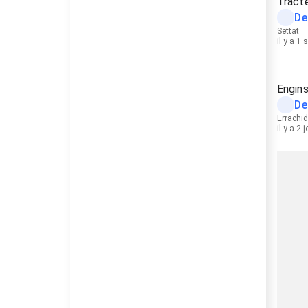
Tract
De
Settat
il y a 1
Engin
De
Errachid
il y a 2 