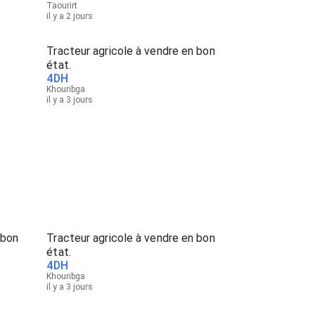
Taourirt
il y a 2 jours
Tracteur agricole à vendre en bon
état.
4
DH
Khouribga
il y a 3 jours
 bon
Tracteur agricole à vendre en bon
état.
4
DH
Khouribga
il y a 3 jours