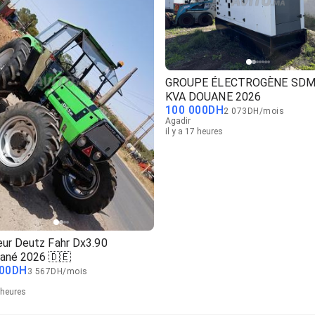
GROUPE ÉLECTROGÈNE SDM
KVA DOUANE 2026
100 000
DH
2 073
DH
/
mois
Agadir
il y a 17 heures
eur Deutz Fahr Dx3.90
ané 2026 🇩🇪
00
DH
3 567
DH
/
mois
1 heures