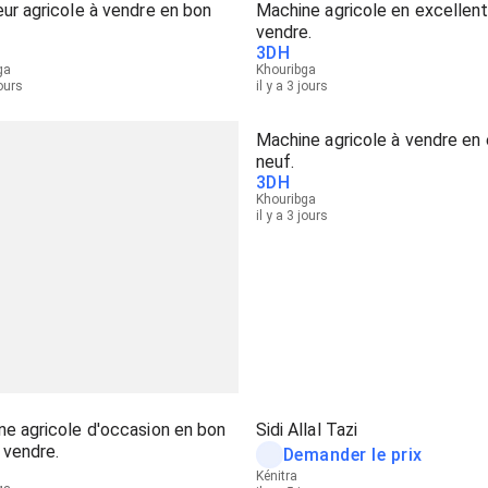
ur agricole à vendre en bon
Machine agricole en excellent
vendre.
3
DH
ga
Khouribga
jours
il y a 3 jours
Machine agricole à vendre en 
neuf.
3
DH
Khouribga
il y a 3 jours
e agricole d'occasion en bon
Sidi Allal Tazi
 vendre.
Demander le prix
Kénitra