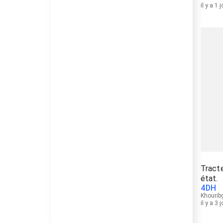
il y a 1 
Tracte
état.
4
DH
Khourib
il y a 3 