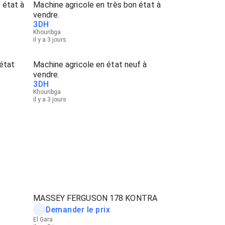
 état à
Machine agricole en très bon état à
vendre.
3
DH
Khouribga
il y a 3 jours
état
Machine agricole en état neuf à
vendre.
3
DH
Khouribga
il y a 3 jours
MASSEY FERGUSON 178 KONTRA
Demander le prix
El Gara