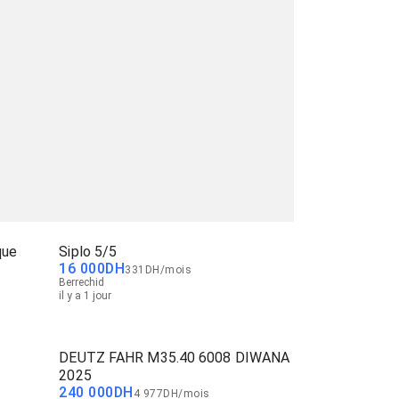
que
Siplo 5/5
16 000
DH
331
DH
/
mois
Berrechid
il y a 1 jour
DEUTZ FAHR M35.40 6008 DIWANA
2025
240 000
DH
4 977
DH
/
mois