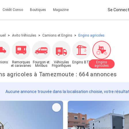
Se Connect
Crédit Conso
Boutiques
Magazine
ueil
Avito Véhicules
Camions et Engins
Engins agricoles
ions
Remorques
Fourgon et
Véhicules
Engins BTP
Engins
et caravanes
Minibus
Frigorifiques
agricoles
Engins agricoles à Tamezmoute : 664 annonces
Aucune annonce trouvée dans la localisation choisie, votre résulta