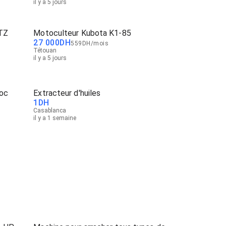
il y a 5 jours
TZ
Motoculteur Kubota K1-85
27 000
DH
559
DH
/
mois
Tétouan
il y a 5 jours
roc
Extracteur d'huiles
1
DH
Casablanca
il y a 1 semaine