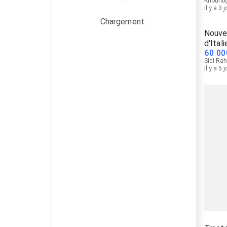
Khourib
il y a 3 
Chargement..
Nouvel
d'Itali
60 00
Sidi Rah
il y a 5 