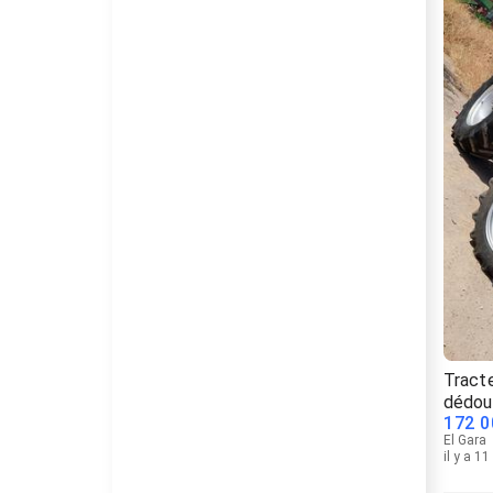
Tract
dédou
172 0
El Gara
il y a 1