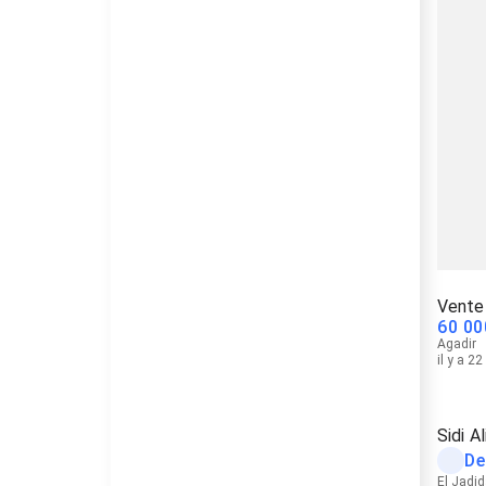
Vente 
60 00
Agadir
il y a 2
Sidi A
De
El Jadi