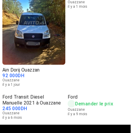
Ouazzane
il y a 1 mois
Ain Dorij Ouazzan
92 000
DH
Ouazzane
il y a 1 jour
Ford Transit Diesel
Ford
Manuelle 2021 à Ouazzane
Demander le prix
245 000
DH
Ouazzane
Ouazzane
il y a 9 mois
il y a 6 mois