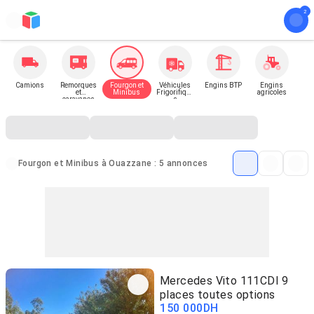
Camions
Remorques
Fourgon et
Véhicules
Engins BTP
Engins
et
Minibus
Frigorifique
agricoles
caravanes
s
Fourgon et Minibus à Ouazzane : 5 annonces
Mercedes Vito 111CDI 9
places toutes options
150 000
DH