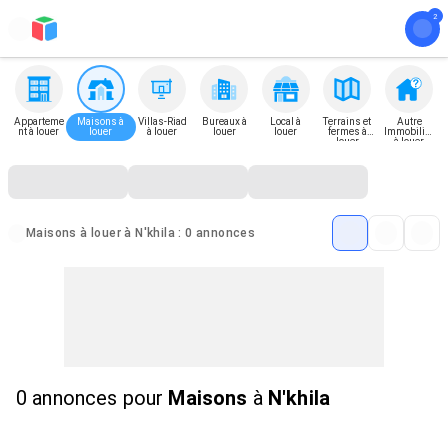
Apparteme
Maisons à
Villas-Riad
Bureaux à
Local à
Terrains et
Autre
nt à louer
louer
à louer
louer
louer
fermes à
Immobilier
louer
à louer
Maisons à louer à N'khila : 0 annonces
0 annonces
pour
Maisons
à
N'khila