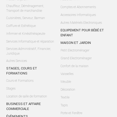
Chauffeur, Déménagement,
Comptes et Abonnements
Transport de marchandise
Accessoires Informatiques
Cuisinières, Serveur, Barman
Autres Matériels Electroniques
Coiffure et Esthétique
EQUIPEMENT POUR BÉBÉ ET
Infirmier et Kinésithérapeute
ENFANT
Services Informatique et réparation
MAISON ET JARDIN
Services Administratif, Financier,
Petit Electroménager
Juridique
Grand Electroménager
Autres Services
Confort de la maison
STAGES, COURS ET
FORMATIONS
Vaisselles
Cours et Formations
Meuble
Stages
Décoration
Location de salle de formation
Textile
BUSINESS ET AFFAIRE
Tapis
COMMERCIALE
Porte et Fenêtre
ÉVÈNEMENTS