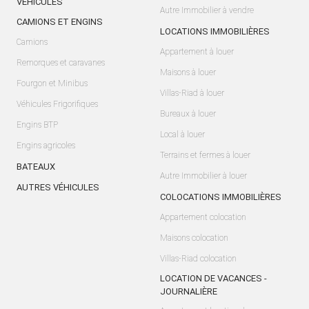
VÉHICULES
Autre Immobilier à vendre
CAMIONS ET ENGINS
LOCATIONS IMMOBILIÈRES
Camions
Appartement à louer
Remorques et caravanes
Maisons à louer
Fourgon et Minibus
Villas-Riad à louer
Véhicules Frigorifiques
Bureaux à louer
Engins BTP
Local à louer
Engins agricoles
Terrains et fermes à louer
BATEAUX
Autre Immobilier à louer
AUTRES VÉHICULES
COLOCATIONS IMMOBILIÈRES
Appartement colocation
Maisons colocation
Villas-Riad colocation
LOCATION DE VACANCES -
JOURNALIÈRE