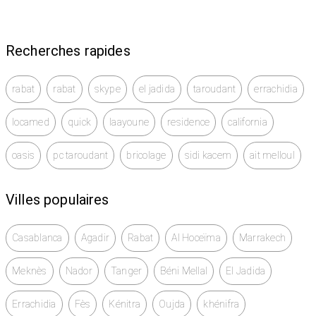
Recherches rapides
rabat
rabat
skype
el jadida
taroudant
errachidia
locamed
quick
laayoune
residence
california
oasis
pc taroudant
bricolage
sidi kacem
ait melloul
Villes populaires
Casablanca
Agadir
Rabat
Al Hoceïma
Marrakech
Meknès
Nador
Tanger
Béni Mellal
El Jadida
Errachidia
Fès
Kénitra
Oujda
khénifra