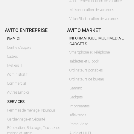
Appartement location de vacances
Maison location de vacances
Villas-Riad location de vacances
AVITO ENTREPRISE
AVITO MARKET
INFORMATIQUE, MULTIMEDIA ET
EMPLOI
GADGETS
Centre d'appels
Smartphone et Téléphone
Cadres
Tablettes et E-book
Métiers IT
Ordinateurs portables
Administratif
Ordinateurs de bureau
Commercial
Gaming
Autres Emploi
Gadgets
SERVICES
Imprimantes
Femmes de ménage, Nounous
Télévisions
Gardiennage et Sécurité
Photo-Video
Rénovation, Bricolage, Travaux de
maison et jardin
Audio et Hi-Fi