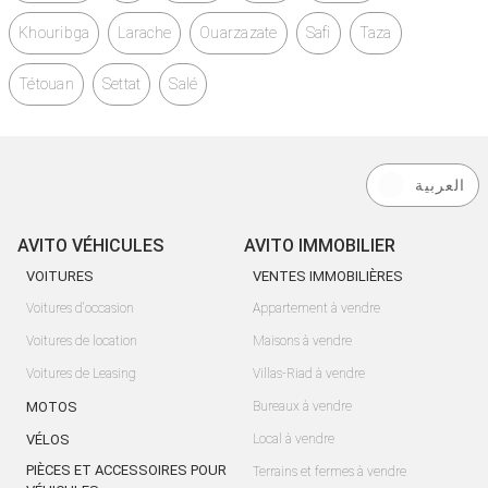
Khouribga
Larache
Ouarzazate
Safi
Taza
Tétouan
Settat
Salé
العربية
AVITO VÉHICULES
AVITO IMMOBILIER
VOITURES
VENTES IMMOBILIÈRES
Voitures d'occasion
Appartement à vendre
Voitures de location
Maisons à vendre
Voitures de Leasing
Villas-Riad à vendre
MOTOS
Bureaux à vendre
VÉLOS
Local à vendre
PIÈCES ET ACCESSOIRES POUR
Terrains et fermes à vendre