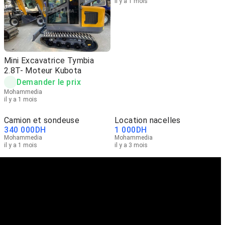
il y a 1 mois
Mini Excavatrice Tymbia
2.8T- Moteur Kubota
Demander le prix
Mohammedia
il y a 1 mois
Camion et sondeuse
Location nacelles
340 000
DH
1 000
DH
Mohammedia
Mohammedia
il y a 1 mois
il y a 3 mois