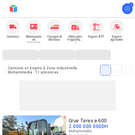
Camions
Remorques
Fourgon et
Véhicules
Engins BTP
Engins
et
Minibus
Frigorifique
agricoles
caravanes
s
Camions et Engins à Zone industrielle
Mohammedia : 11 annonces
Grue Terex a 600
2 000 000 000
DH
Mohammedia