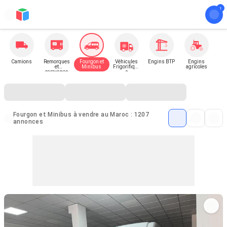
Camions
Remorques
Fourgon et
Véhicules
Engins BTP
Engins
et
Minibus
Frigorifique
agricoles
caravanes
s
Fourgon et Minibus à vendre au Maroc : 1207
annonces