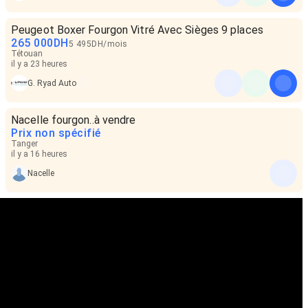
Peugeot Boxer Fourgon Vitré Avec Sièges 9 places
265 000
DH
5 495
DH
/
mois
Tétouan
il y a 23 heures
G. Ryad Auto
Nacelle fourgon..à vendre
Prix non spécifié
Tanger
il y a 16 heures
Nacelle