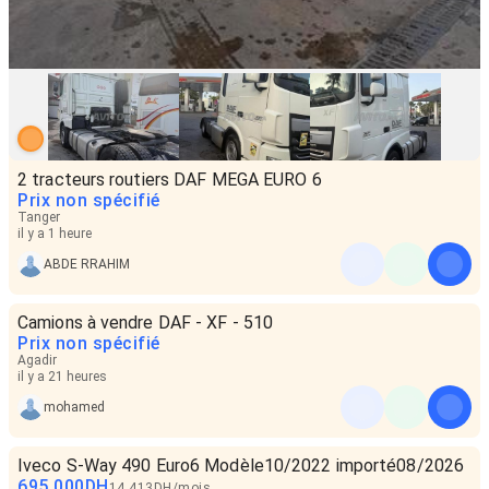
2 tracteurs routiers DAF MEGA EURO 6
Prix non spécifié
Tanger
il y a 1 heure
ABDE RRAHIM
Camions à vendre DAF - XF - 510
Prix non spécifié
Agadir
il y a 21 heures
mohamed
Iveco S-Way 490 Euro6 Modèle10/2022 importé08/2026
695 000
DH
14 413
DH
/
mois