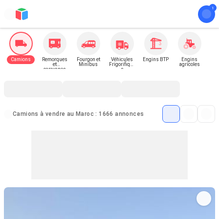
Camions
Remorques
Fourgon et
Véhicules
Engins BTP
Engins
et
Minibus
Frigorifique
agricoles
caravanes
s
Camions à vendre au Maroc : 1666 annonces