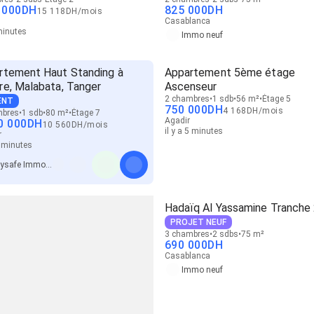
 000
DH
825 000
DH
15 118
DH
/
mois
Casablanca
 minutes
Immo neuf
rtement Haut Standing à
Appartement 5ème étage
re, Malabata, Tanger
Ascenseur
2 chambres
1 sdb
56 m²
Étage 5
ENT
750 000
DH
4 168
DH
/
mois
mbres
1 sdb
80 m²
Étage 7
Agadir
0 000
DH
10 560
DH
/
mois
il y a 5 minutes
r
9 minutes
Keysafe Immobilier
Hadaïq Al Yassamine Tranche
PROJET NEUF
3 chambres
2 sdbs
75 m²
690 000
DH
Casablanca
Immo neuf