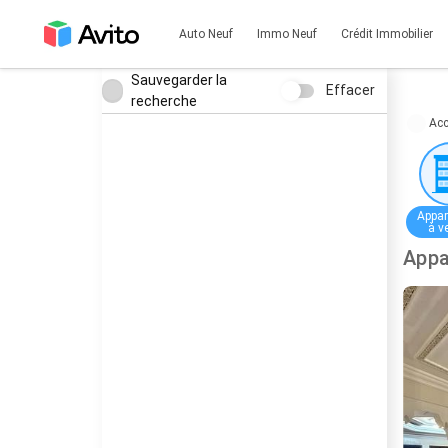
Auto Neuf
Immo Neuf
Crédit Immobilier
Sauvegarder la
Effacer
recherche
Acc
Appar
à v