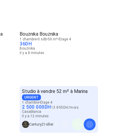
fa
Bouznika Bouznika
1 chambre
0 sdb
50 m²
Étage 4
36
DH
Bouznika
il y a 8 minutes
Studio à vendre 52 m² à Marina
URGENT
1 chambre
Étage 4
2 500 000
DH
13 895
DH
/
mois
Casablanca
il y a 12 minutes
Century21ollier