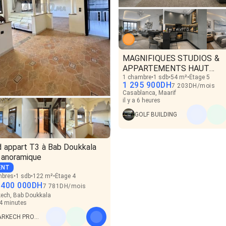
MAGNIFIQUES STUDIOS &
APPARTEMENTS HAUT
STANDING
1 chambre
1 sdb
54 m²
Étage 5
1 295 900
DH
7 203
DH
/
mois
Casablanca, Maarif
il y a 6 heures
GOLF BUILDING
d appart T3 à Bab Doukkala
panoramique
ENT
mbres
1 sdb
122 m²
Étage 4
 400 000
DH
7 781
DH
/
mois
ech, Bab Doukkala
 54 minutes
DARKECH PROPERTIES