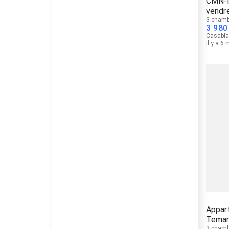
CMN-M
vendre
3 chamb
3 980
Casabl
il y a 6
Appar
Temar
3 chamb