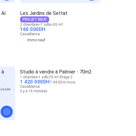
 Al
Les Jardins de Settat
PROJET NEUF
2 chambres
1 sdbs
55 m²
160 000
DH
Casablanca
Immo neuf
 à
Studio à vendre à Palmier - 70m2
1 chambre
1 sdb
70 m²
Étage 2
1 420 000
DH
7 892
DH
/
mois
Casablanca
aussée
il y a 16 minutes