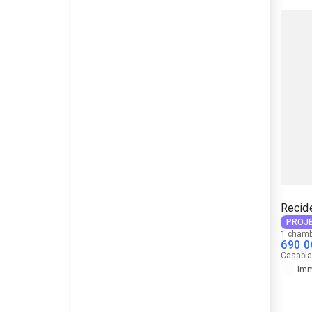
Recid
PROJE
1 chamb
690 0
Casabl
Imm