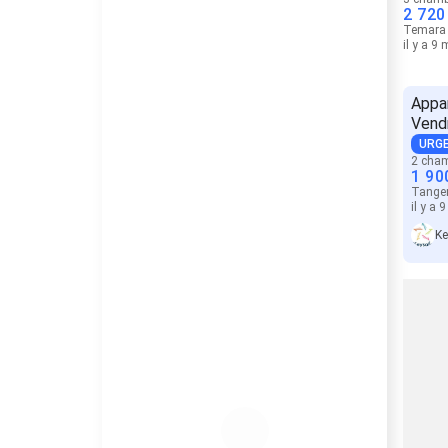
2 720
Temara
il y a 9
Appa
Vend
URG
2 cha
1 90
Tange
il y a 