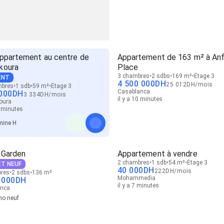
appartement au centre de
Appartement de 163 m² à An
koura
Place
3 chambres
2 sdbs
169 m²
Étage 3
ENT
4 500 000
DH
25 012
DH
/
mois
mbres
1 sdb
59 m²
Étage 3
Casablanca
000
DH
3 334
DH
/
mois
il y a 10 minutes
oura
5 minutes
mine H
 Garden
Appartement à vendre
2 chambres
1 sdb
54 m²
Étage 3
T NEUF
40 000
DH
222
DH
/
mois
res
2 sdbs
136 m²
Mohammedia
 000
DH
il y a 7 minutes
anca
o neuf