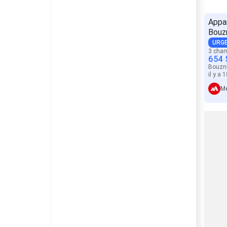
Appa
Bouz
URG
3 cha
654 
Bouzn
il y a