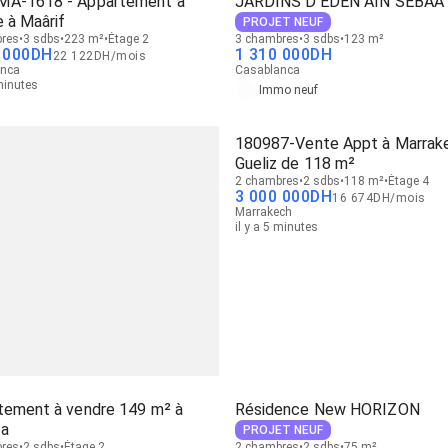
A-1618 - Appartement à
JARDINS D'EDEN AIN SEBAA
 à Maârif
PROJET NEUF
res
3 sdbs
223 m²
Étage 2
3 chambres
3 sdbs
123 m²
 000
DH
1 310 000
DH
22 122
DH
/
mois
anca
Casablanca
 minutes
Immo neuf
180987-Vente Appt à Marrak
Gueliz de 118 m²
2 chambres
2 sdbs
118 m²
Étage 4
3 000 000
DH
16 674
DH
/
mois
Marrakech
il y a 5 minutes
tement à vendre 149 m² à
Résidence New HORIZON
a
PROJET NEUF
res
2 sdbs
Étage 2
2 chambres
2 sdbs
75 m²