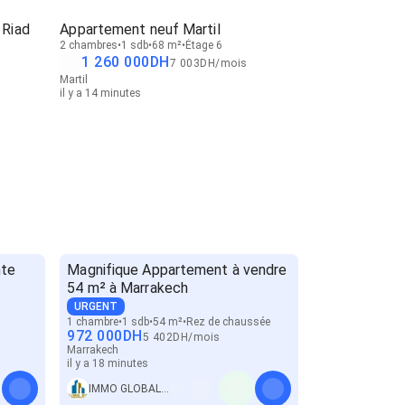
 Riad
Appartement neuf Martil
2 chambres
1 sdb
68 m²
Étage 6
1 260 000
DH
7 003
DH
/
mois
Martil
s
il y a 14 minutes
nte
Magnifique Appartement à vendre
54 m² à Marrakech
URGENT
1 chambre
1 sdb
54 m²
Rez de chaussée
972 000
DH
5 402
DH
/
mois
Marrakech
il y a 18 minutes
IMMO GLOBAL BUSINESS