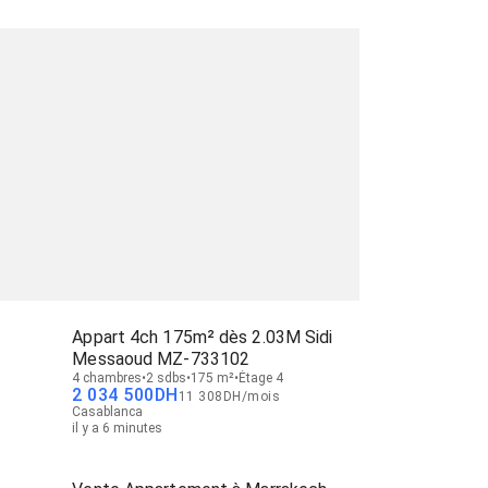
Appart 4ch 175m² dès 2.03M Sidi
Messaoud MZ-733102
4 chambres
2 sdbs
175 m²
Étage 4
2 034 500
DH
11 308
DH
/
mois
Casablanca
il y a 6 minutes