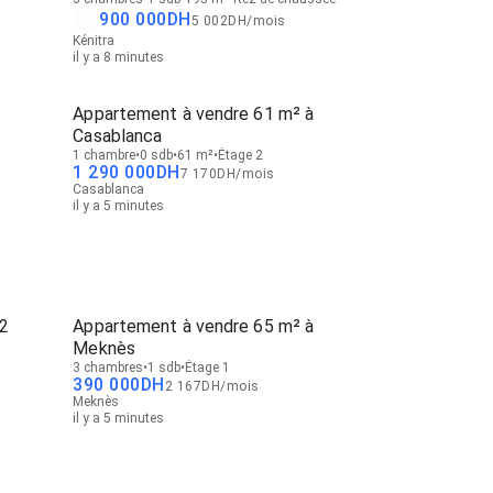
900 000
DH
5 002
DH
/
mois
Kénitra
il y a 8 minutes
Appartement à vendre 61 m² à
Casablanca
1 chambre
0 sdb
61 m²
Étage 2
1 290 000
DH
7 170
DH
/
mois
Casablanca
il y a 5 minutes
 2
Appartement à vendre 65 m² à
Meknès
3 chambres
1 sdb
Étage 1
390 000
DH
2 167
DH
/
mois
Meknès
il y a 5 minutes