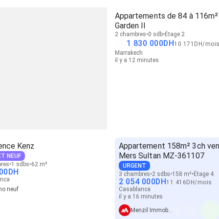
Appartements de 84 à 116m²
Garden II
2 chambres
0 sdb
Étage 2
1 830 000
DH
10 171
DH
/
moi
Marrakech
il y a 12 minutes
ence Kenz
Appartement 158m² 3ch ve
Mers Sultan MZ-361107
T NEUF
res
1 sdbs
62 m²
URGENT
00
DH
3 chambres
2 sdbs
158 m²
Étage 4
anca
2 054 000
DH
11 416
DH
/
mois
o neuf
Casablanca
il y a 16 minutes
Menzil Immobilier