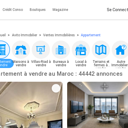
Se Connect
Crédit Conso
Boutiques
Magazine
ueil
Avito Immobilier
Ventes Immobilières
Appartement
tement
Maisons à
Villas-Riad à
Bureaux à
Local à
Terrains et
Autre
endre
vendre
vendre
vendre
vendre
fermes à
Immobilier
vendre
vendre
Appartement à vendre au Maroc : 44442 annonces