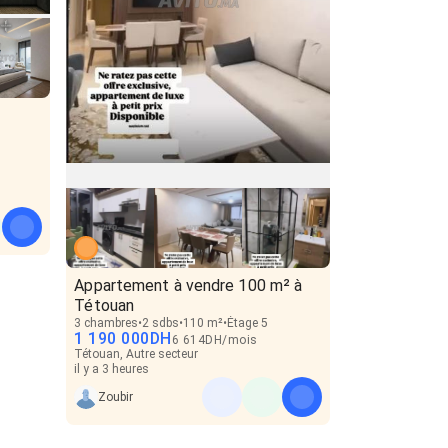
Appartement à vendre 100 m² à
Tétouan
3 chambres
2 sdbs
110 m²
Étage 5
1 190 000
DH
6 614
DH
/
mois
Tétouan, Autre secteur
il y a 3 heures
Zoubir