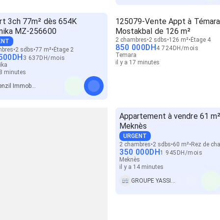
rt 3ch 77m² dès 654K
125079-Vente Appt à Témara
nika MZ-256600
Mostakbal de 126 m²
2 chambres
2 sdbs
126 m²
Étage 4
ENT
850 000
DH
4 724
DH
/
mois
mbres
2 sdbs
77 m²
Étage 2
Temara
500
DH
3 637
DH
/
mois
il y a 17 minutes
ika
 18 minutes
Menzil Immobilier
Appartement à vendre 61 m²
Meknès
URGENT
2 chambres
2 sdbs
60 m²
Rez de ch
350 000
DH
1 945
DH
/
mois
Meknès
il y a 14 minutes
GROUPE YASSINE IMMOBILIER