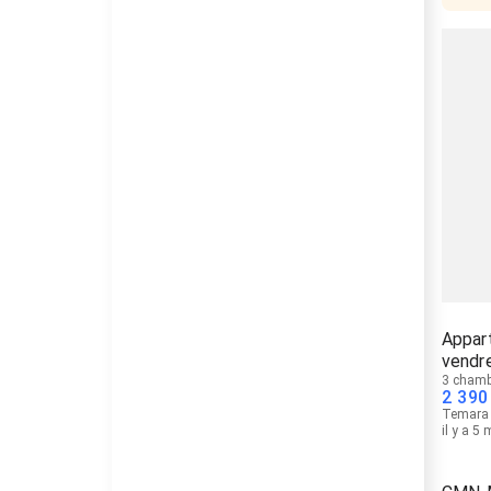
Appar
vendr
3 chamb
2 390
Temara
il y a 5