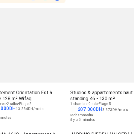
tement Orientation Est à
Studios & appartements haut
e 128 m² Wifaq
standing 46 - 130 m²
res
2 sdbs
Étage 2
1 chambre
0 sdb
Étage 5
 000
DH
607 000
DH
13 284
DH
/
mois
3 373
DH
/
mois
Mohammedia
 minutes
il y a 5 minutes