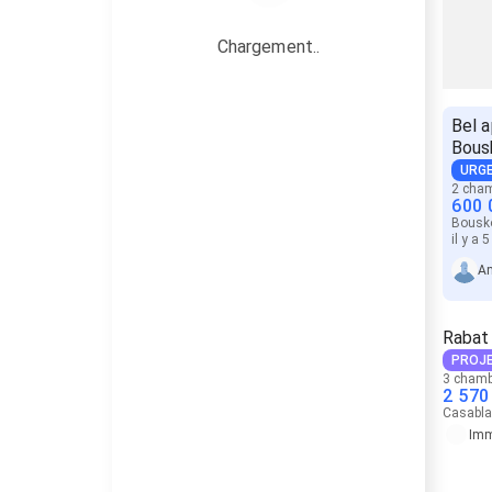
Chargement..
Bel 
Bous
URG
2 cha
600 
Bousk
il y a 
A
Rabat
PROJE
3 chamb
2 570
Casabl
Imm