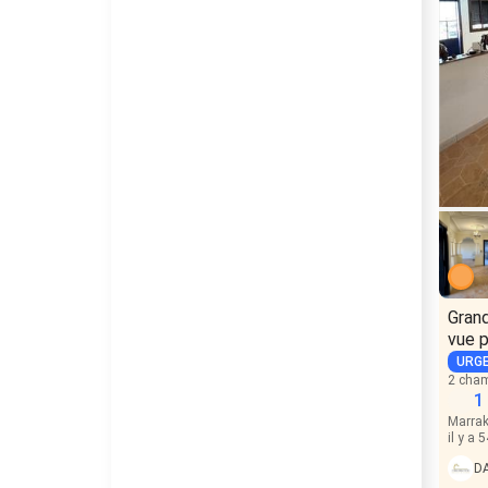
Gran
vue 
URG
2 cha
1
Marrak
il y a