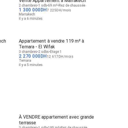
Vente Appartement à Marrakech
2 chambres
1 sdb
69 m²
Rez de chaussée
1 300 000
DH
7 225
DH
/
mois
Marrakech
il y a 6 minutes
ech
Appartement à vendre 119 m² à
Temara - El Wifak
3 chambres
2 sdbs
Étage 1
2 270 000
DH
12 617
DH
/
mois
Temara
il y a 5 minutes
À VENDRE appartement avec grande
terrasse
3 chambres
1 sdb
195 m²
Rez de chaussée