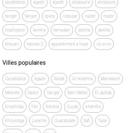
casablanca
agadir
agadir
essaouira
essaouira
tanger
tanger
opera
l equipe
nador
nador
localisation
kenitra
ramadan
dakhla
dakhla
tetouan
hassan 2
appartement a louer
vis a vis
Villes populaires
Casablanca
Agadir
Rabat
Al Hoceïma
Marrakech
Meknès
Nador
Tanger
Béni Mellal
El Jadida
Errachidia
Fès
Kénitra
Oujda
khénifra
Khouribga
Larache
Ouarzazate
Safi
Taza