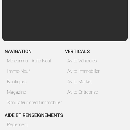
NAVIGATION
VERTICALS
Moteur.ma - Auto Neuf
Avito Véhicules
Immo Neuf
Avito Immobilier
Boutiques
Avito Market
Magazine
Avito Entreprise
Simulateur crédit immobilier
AIDE ET RENSEIGNEMENTS
Règlement