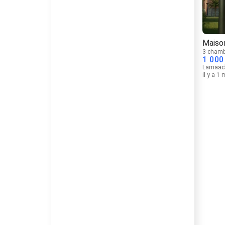
Maiso
3 chamb
1 000
Lamaac
il y a 1