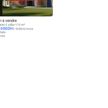
n à vendre
res
2 sdbs
110 m²
 000
DH
5 558
DH
/
mois
hate
 mois