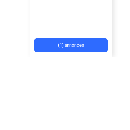
(1) annonces
Recherches rapides
rabat
rabat
skype
el jadida
taroudant
sidi kacem
ait melloul
Villes populaires