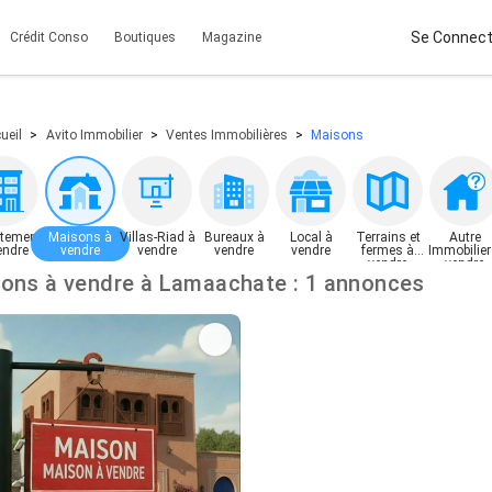
Se Connect
Crédit Conso
Boutiques
Magazine
ueil
Avito Immobilier
Ventes Immobilières
Maisons
tement
Maisons à
Villas-Riad à
Bureaux à
Local à
Terrains et
Autre
endre
vendre
vendre
vendre
vendre
fermes à
Immobilier
vendre
vendre
Maisons à vendre à Lamaachate : 1 annonces