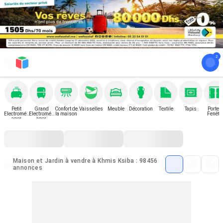
Petit
Grand
Confort de
Vaisselles
Meuble
Décoration
Textile
Tapis
Porte e
Electromén
Electromén
la maison
Fenêtr
ager
ager
Maison et Jardin à vendre à Khmis Ksiba : 98456
annonces