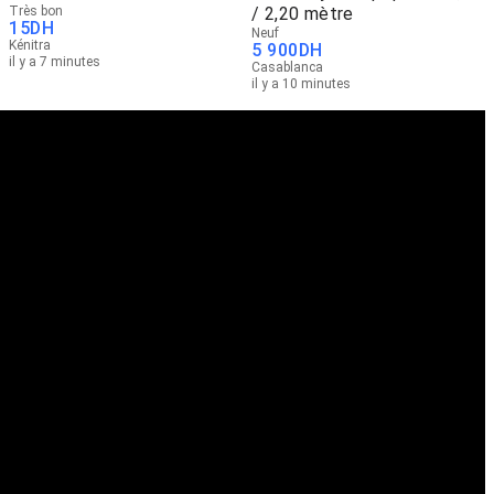
Très bon
/ 2,20 mètre
15
DH
Neuf
Kénitra
5 900
DH
il y a 7 minutes
Casablanca
il y a 10 minutes