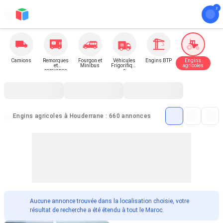
Camions
Remorques
Fourgon et
Véhicules
Engins BTP
Engins
et
Minibus
Frigorifique
agricoles
caravanes
s
Engins agricoles à Houderrane : 660 annonces
Aucune annonce trouvée dans la localisation choisie, votre
résultat de recherche a été étendu à tout le Maroc.