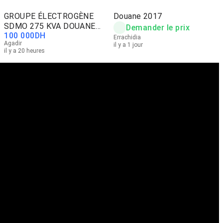
GROUPE ÉLECTROGÈNE
Douane 2017
SDMO 275 KVA DOUANE
Demander le prix
100 000
DH
2026
Errachidia
Agadir
il y a 1 jour
il y a 20 heures