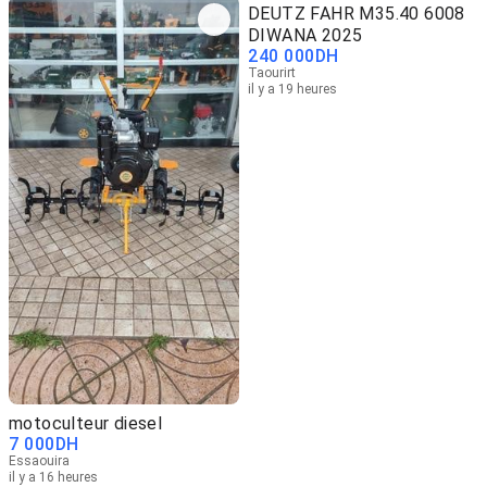
DEUTZ FAHR M35.40 6008
DIWANA 2025
240 000
DH
Taourirt
il y a 19 heures
motoculteur diesel
7 000
DH
Essaouira
il y a 16 heures