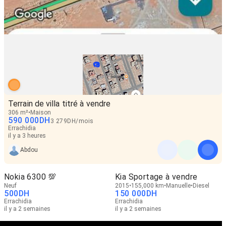
Terrain de villa titré à vendre
306 m²
Maison
590 000
DH
3 279
DH
/
mois
Errachidia
il y a 3 heures
Abdou
Nokia 6300 💯
Kia Sportage à vendre
Neuf
2015
155,000 km
Manuelle
Diesel
500
DH
150 000
DH
Errachidia
Errachidia
il y a 2 semaines
il y a 2 semaines