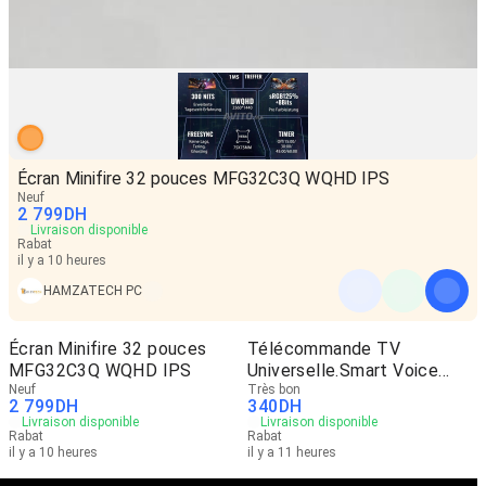
Écran Minifire 32 pouces MFG32C3Q WQHD IPS
Neuf
2 799
DH
Livraison disponible
Rabat
il y a 10 heures
HAMZATECH PC
Écran Minifire 32 pouces
Télécommande TV
MFG32C3Q WQHD IPS
Universelle.Smart Voice
Neuf
Samsung 4K
Très bon
2 799
DH
340
DH
Livraison disponible
Livraison disponible
Rabat
Rabat
il y a 10 heures
il y a 11 heures