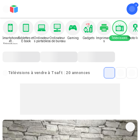
Smartphone
Tablettes et
Ordinateur
Ordinateur
Gaming
Gadgets
Imprimante
Télévisions
Photo-Vi
et
E-book
s portables
s de bureau
s
Téléphone
Télévisions à vendre à Tsaft : 20 annonces