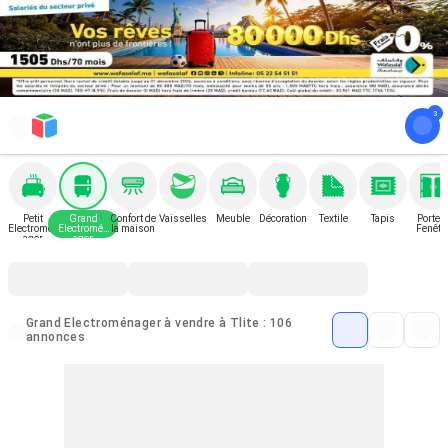
Petit
Grand
Confort de
Vaisselles
Meuble
Décoration
Textile
Tapis
Porte e
Electromén
Electromén
la maison
Fenêtr
ager
ager
Grand Electroménager à vendre à Tlite : 106
annonces