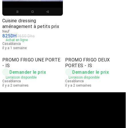
Cuisine dressing
aménagement à petits prix
Neuf
825
DH
1650 Dhs
Achat en ligne
Casablanca
il y a 1 semaine
PROMO FRIGO UNE PORTE
PROMO FRIGO DEUX
- IS
PORTES - IS
Demander le prix
Demander le prix
Livraison disponible
Livraison disponible
Casablanca
Casablanca
il y a 2 semaines
il y a 2 semaines