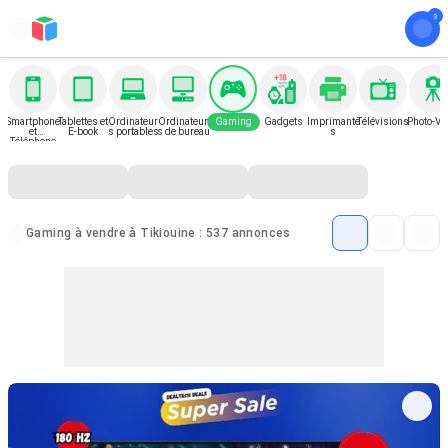
Smartphone
Tablettes et
Ordinateur
Ordinateur
Gaming
Gadgets
Imprimante
Télévisions
Photo-Vi
et
E-book
s portables
s de bureau
s
Téléphone
Gaming à vendre à Tikiouine : 537 annonces