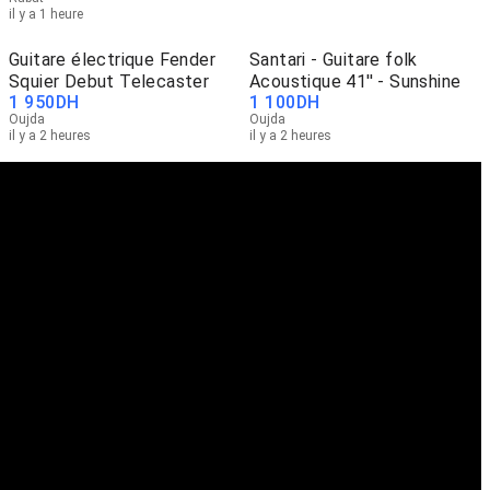
il y a 1 heure
Guitare électrique Fender
Santari - Guitare folk
Squier Debut Telecaster
Acoustique 41'' - Sunshine
1 950
DH
1 100
DH
Oujda
Oujda
il y a 2 heures
il y a 2 heures