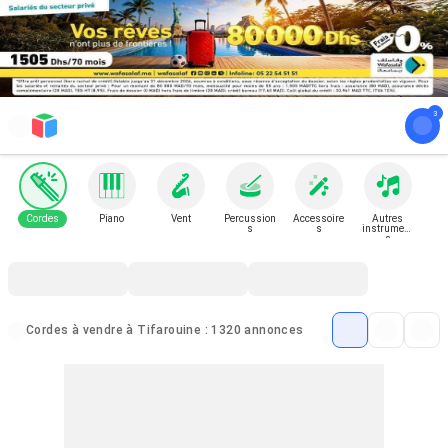
Cordes
Piano
Vent
Percussion
Accessoire
Autres
s
s
instrument
s
Cordes à vendre à Tifarouine : 1320 annonces