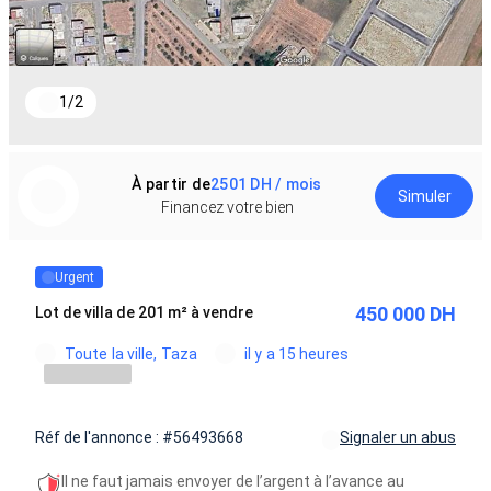
1
/
2
À partir de
2501 DH / mois
Simuler
Financez votre bien
Urgent
450 000 DH
Lot de villa de 201 m² à vendre
Toute la ville, Taza
il y a 15 heures
Réf de l'annonce : #56493668
Signaler un abus
Il ne faut jamais envoyer de l’argent à l’avance au