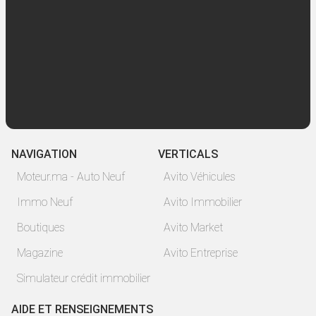
NAVIGATION
VERTICALS
Moteur.ma - Auto Neuf
Avito Véhicules
Immo Neuf
Avito Immobilier
Boutiques
Avito Market
Magazine
Avito Entreprise
Simulateur crédit immobilier
AIDE ET RENSEIGNEMENTS