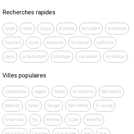
Recherches rapides
rabat
rabat
skype
el jadida
taroudant
errachidia
locamed
quick
laayoune
residence
california
oasis
pc taroudant
bricolage
sidi kacem
ait melloul
Villes populaires
Casablanca
Agadir
Rabat
Al Hoceïma
Marrakech
Meknès
Nador
Tanger
Béni Mellal
El Jadida
Errachidia
Fès
Kénitra
Oujda
khénifra
Khouribga
Larache
Ouarzazate
Safi
Taza