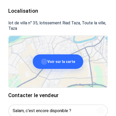
Pour toute information complémentaire, veuillez me
contacter.
Localisation
lot de villa n° 35, lotissement Riad Taza, Toute la ville,
Taza
Voir sur la carte
Contacter le vendeur