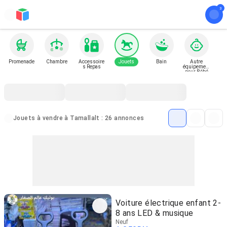
Promenade
Chambre
Accessoire
Jouets
Bain
Autre
s Repas
équipement
pour Bébé
et Enfant
Jouets à vendre à Tamallalt : 26 annonces
Voiture électrique enfant 2-
8 ans LED & musique
Neuf