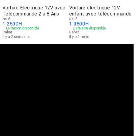
Voiture Électrique 12V avec
Voiture électrique 12V
Télécommande 2 à 8 Ans
enfant avec télécommande
Neuf
Neuf
1 250
DH
1 050
DH
Livraison disponible
Livraison disponible
Rabat
Rabat
il y a 2 semaines
il y a 1 mois