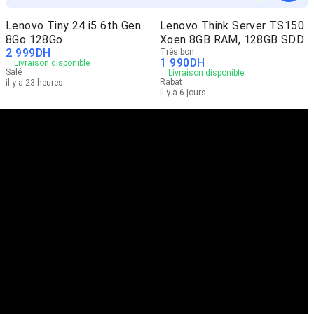
Lenovo Tiny 24 i5 6th Gen
Lenovo Think Server TS150
8Go 128Go
Xoen 8GB RAM, 128GB SDD
2 999
DH
Très bon
1 990
DH
Livraison disponible
Salé
Livraison disponible
Rabat
il y a 23 heures
il y a 6 jours