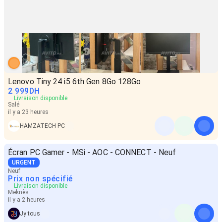
Lenovo Tiny 24 i5 6th Gen 8Go 128Go
2 999
DH
Livraison disponible
Salé
il y a 23 heures
HAMZATECH PC
Écran PC Gamer - MSi - AOC - CONNECT - Neuf
URGENT
Neuf
Prix non spécifié
Livraison disponible
Meknès
il y a 2 heures
Jy tous