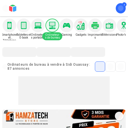
Smartphone
Tablettes et
Ordinateur
Ordinateur
Gaming
Gadgets
Imprimante
Télévisions
Photo-Vi
et
E-book
s portables
s de bureau
s
Téléphone
Ordinateurs de bureau à vendre à Sidi Ouassay :
87 annonces