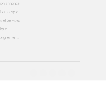
ion annonce
ion compte
es et Services
ique
seignements