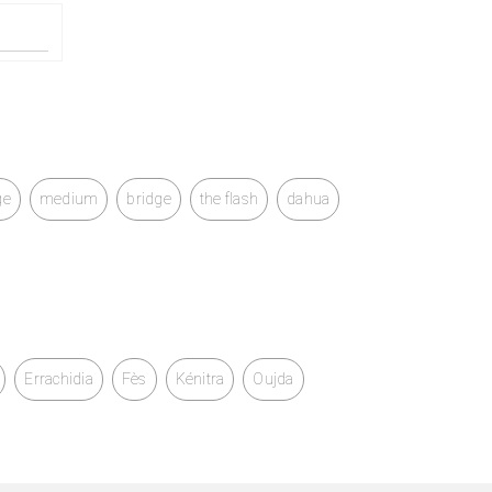
ge
medium
bridge
the flash
dahua
Errachidia
Fès
Kénitra
Oujda