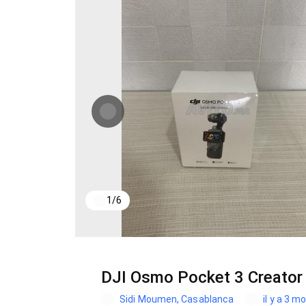
1
/
6
DJI Osmo Pocket 3 Creato
Sidi Moumen, Casablanca
il y a 3 m