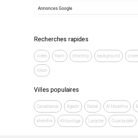
Annonces Google
Recherches rapides
video
flash
shooting
background
cine
nikon
Villes populaires
Casablanca
Agadir
Rabat
Al Hoceïma
khénifra
Khouribga
Larache
Ouarzazate