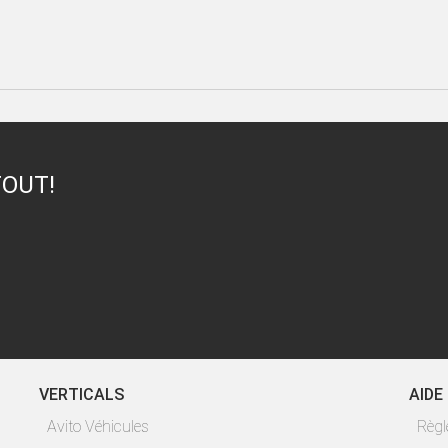
TOUT!
VERTICALS
AIDE
Avito Véhicules
Règ