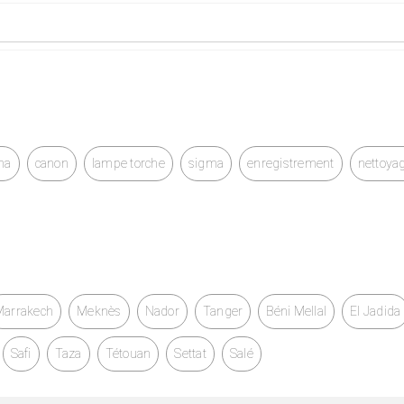
ma
canon
lampe torche
sigma
enregistrement
nettoya
Marrakech
Meknès
Nador
Tanger
Béni Mellal
El Jadida
Safi
Taza
Tétouan
Settat
Salé