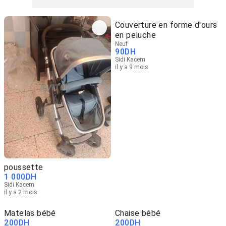
Couverture en forme d'ours
en peluche
Neuf
90
DH
Sidi Kacem
il y a 9 mois
poussette
1 000
DH
Sidi Kacem
il y a 2 mois
Matelas bébé
Chaise bébé
200
DH
200
DH