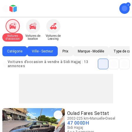
Voitures
Voitures de
Voitures de
d'occasion
location
Leasing
Catégorie
Ville - Secteur
Prix
Marque - Modèle
Type de ca
Voitures d'occasion à vendre à Sidi Hajjaj : 13
annonces
Oulad Fares Settat
2002
225 km
Manuelle
Diesel
47 000
DH
Sidi Hajjaj