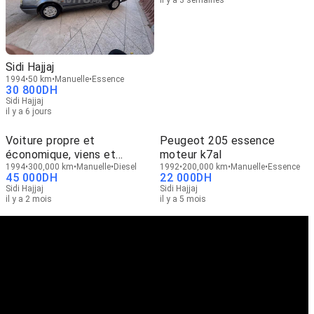
il y a 3 semaines
Sidi Hajjaj
1994
50 km
Manuelle
Essence
30 800
DH
Sidi Hajjaj
il y a 6 jours
Voiture propre et
Peugeot 205 essence
économique, viens et
moteur k7al
conduis
1994
300,000 km
Manuelle
Diesel
1992
200,000 km
Manuelle
Essence
45 000
DH
22 000
DH
Sidi Hajjaj
Sidi Hajjaj
il y a 2 mois
il y a 5 mois