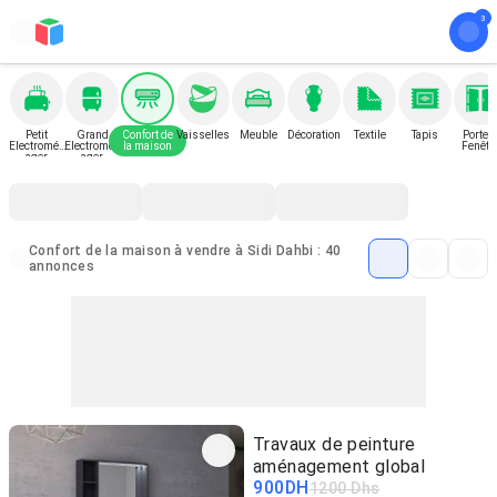
Petit
Grand
Confort de
Vaisselles
Meuble
Décoration
Textile
Tapis
Porte e
Electromén
Electromén
la maison
Fenêtr
ager
ager
Confort de la maison à vendre à Sidi Dahbi : 40
annonces
Travaux de peinture
aménagement global
900
DH
1200 Dhs