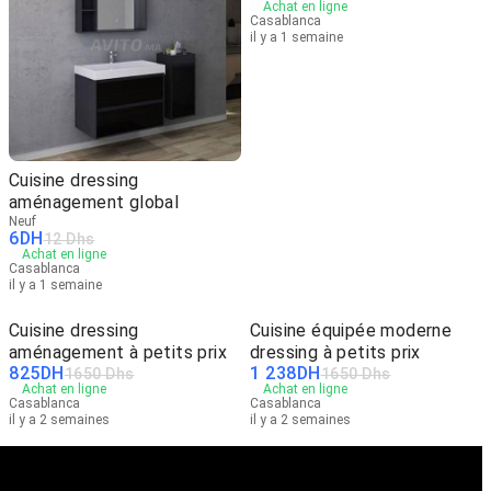
Achat en ligne
Casablanca
il y a 1 semaine
Cuisine dressing
aménagement global
Neuf
6
DH
12 Dhs
Achat en ligne
Casablanca
il y a 1 semaine
Cuisine dressing
Cuisine équipée moderne
aménagement à petits prix
dressing à petits prix
825
DH
1 238
DH
1650 Dhs
1650 Dhs
Achat en ligne
Achat en ligne
Casablanca
Casablanca
il y a 2 semaines
il y a 2 semaines