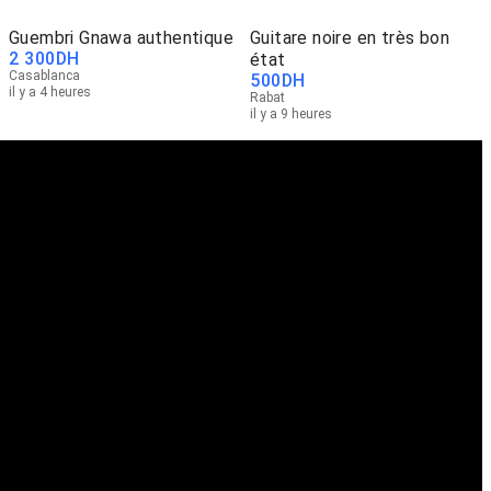
Guembri Gnawa authentique
Guitare noire en très bon
2 300
DH
état
Casablanca
500
DH
il y a 4 heures
Rabat
il y a 9 heures