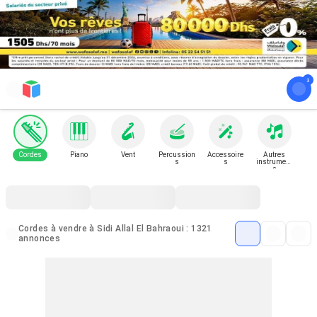
Cordes
Piano
Vent
Percussion
Accessoire
Autres
s
s
instrument
s
Cordes à vendre à Sidi Allal El Bahraoui : 1321
annonces