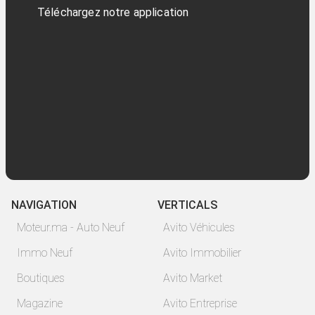
Téléchargez notre application
NAVIGATION
VERTICALS
Moteur.ma - Auto Neuf
Avito Véhicules
Immo Neuf
Avito Immobilier
Boutiques
Avito Market
Magazine
Avito Entreprise