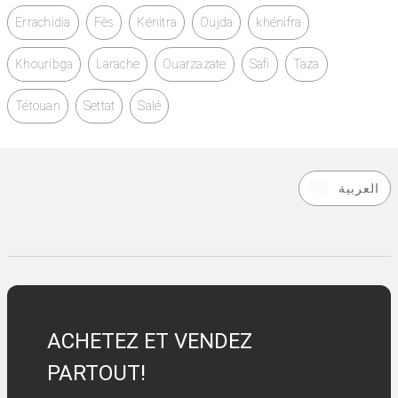
Errachidia
Fès
Kénitra
Oujda
khénifra
Khouribga
Larache
Ouarzazate
Safi
Taza
Tétouan
Settat
Salé
العربية
ACHETEZ ET VENDEZ
PARTOUT!