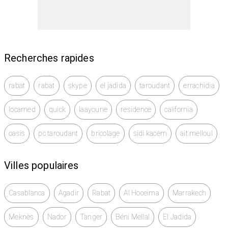
Recherches rapides
rabat
rabat
skype
el jadida
taroudant
errachidia
locamed
quick
laayoune
residence
california
oasis
pc taroudant
bricolage
sidi kacem
ait melloul
Villes populaires
Casablanca
Agadir
Rabat
Al Hoceïma
Marrakech
Meknès
Nador
Tanger
Béni Mellal
El Jadida