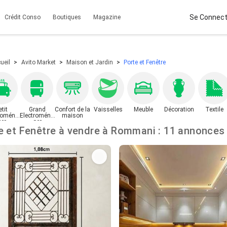
Se Connect
Crédit Conso
Boutiques
Magazine
ueil
Avito Market
Maison et Jardin
Porte et Fenêtre
etit
Grand
Confort de la
Vaisselles
Meuble
Décoration
Textile
roména
Electroména
maison
ger
ger
Porte et Fenêtre à vendre à Rommani : 11 annonces