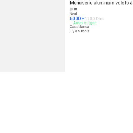
Menuiserie aluminium volets à
prix
Neuf
600
DH
1200 Dhs
Achat en ligne
Casablanca
il y a 5 mois