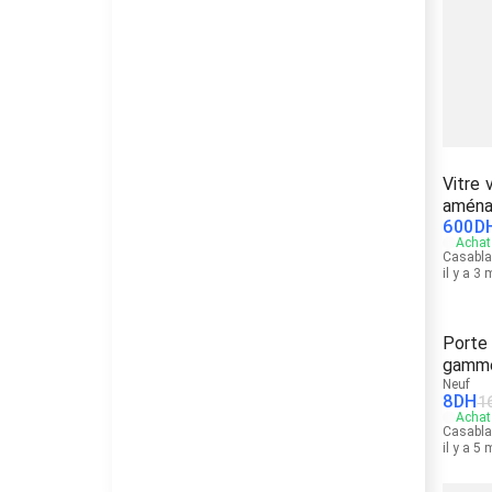
Vitre 
amén
600
D
Achat 
Casabl
il y a 3
Porte 
gamm
Neuf
8
DH
1
Achat 
Casabl
il y a 5