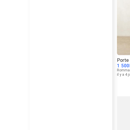
Porte 
1 500
Romma
il y a 4 