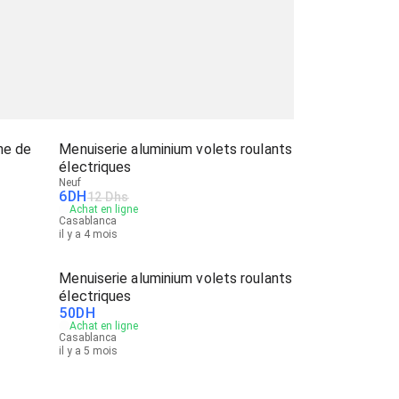
ine de
Menuiserie aluminium volets roulants
électriques
Neuf
6
DH
12 Dhs
Achat en ligne
Casablanca
il y a 4 mois
Menuiserie aluminium volets roulants
électriques
50
DH
Achat en ligne
Casablanca
il y a 5 mois