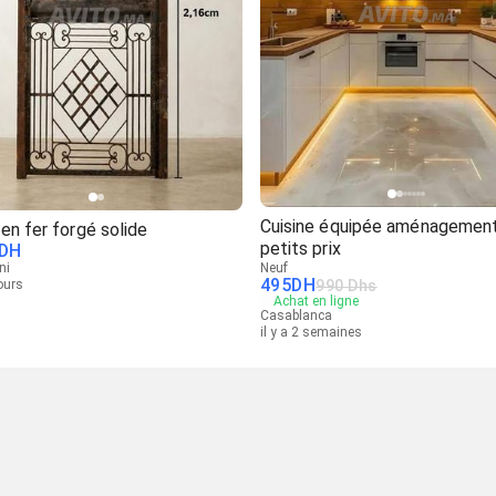
Cuisine équipée aménagement
en fer forgé solide
petits prix
DH
ni
Neuf
495
DH
jours
990 Dhs
Achat en ligne
Casablanca
il y a 2 semaines