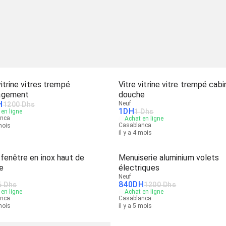
vitrine vitres trempé
Vitre vitrine vitre trempé cab
agement
douche
H
Neuf
1200 Dhs
1
DH
1 Dhs
en ligne
anca
Achat en ligne
Casablanca
 mois
il y a 4 mois
fenêtre en inox haut de
Menuiserie aluminium volets
e
électriques
Neuf
840
DH
6 Dhs
1200 Dhs
en ligne
Achat en ligne
anca
Casablanca
 mois
il y a 5 mois