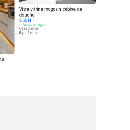
Vitre vitrine magasin cabine de
douche
25
DH
Achat en ligne
Casablanca
il y a 2 mois
 à