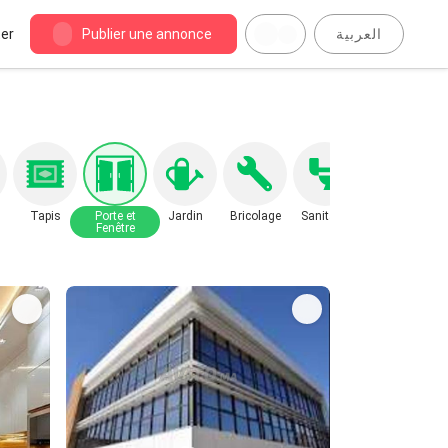
er
Publier une annonce
العربية
Tapis
Porte et
Jardin
Bricolage
Sanitaire
Fenêtre