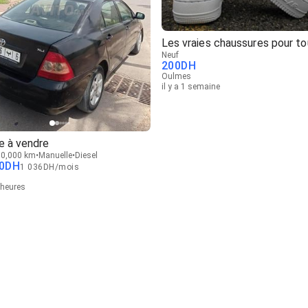
Les vraies chaussures pour t
Neuf
200
DH
Oulmes
il y a 1 semaine
e à vendre
0,000 km
Manuelle
Diesel
0
DH
1 036
DH
/
mois
0 heures