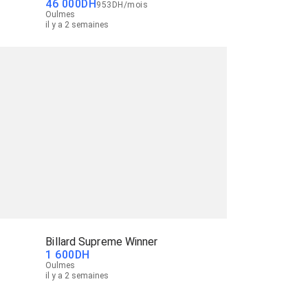
46 000
DH
953
DH
/
mois
Oulmes
il y a 2 semaines
Billard Supreme Winner
1 600
DH
Oulmes
il y a 2 semaines