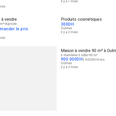
il y a 1 mois
 mois
 à vendre
Produits cosmétiques
300
DH
 m²
Agricole
mander le prix
Oulmes
il y a 2 mois
 mois
Maison à vendre 90 m² à Oul
6 chambres
3 sdbs
90 m²
900 000
DH
5 002
DH
/
mois
Oulmes
il y a 3 mois