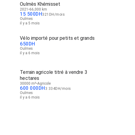
Oulmès Khémisset
2021
66,000 km
15 500
DH
321
DH
/
mois
Oulmes
il y a 5 mois
Vélo importé pour petits et grands
650
DH
Oulmes
il y a 6 mois
Terrain agricole titré à vendre 3
hectares
30000 m²
Agricole
600 000
DH
3 334
DH
/
mois
Oulmes
il y a 6 mois