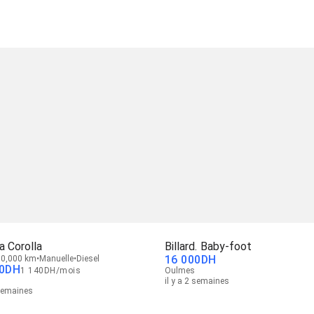
a Corolla
Billard. Baby-foot
16 000
DH
0,000 km
Manuelle
Diesel
0
DH
1 140
DH
/
mois
Oulmes
il y a 2 semaines
 semaines