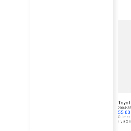
Toyot
2004
38
55 00
Oulmes
il y a 2