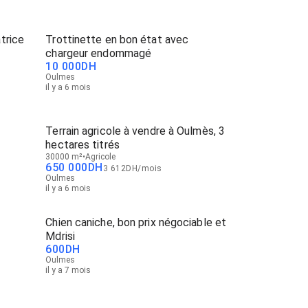
trice
Trottinette en bon état avec
chargeur endommagé
10 000
DH
Oulmes
il y a 6 mois
Terrain agricole à vendre à Oulmès, 3
hectares titrés
30000 m²
Agricole
650 000
DH
3 612
DH
/
mois
Oulmes
il y a 6 mois
Chien caniche, bon prix négociable et
Mdrisi
600
DH
Oulmes
il y a 7 mois