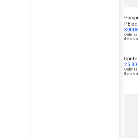
Pompe
P.Elec
300
D
Oulmes
il y a 6
Conte
25 00
Oulmes
il y a 6