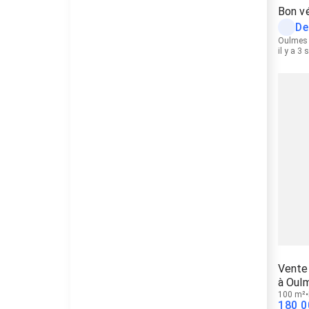
Bon v
De
Oulmes
il y a 3
Vente 
à Oul
100 m²
180 0