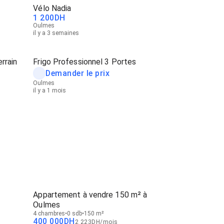
Vélo Nadia
1 200
DH
Oulmes
il y a 3 semaines
rrain
Frigo Professionnel 3 Portes
Demander le prix
Oulmes
il y a 1 mois
Appartement à vendre 150 m² à
Oulmes
4 chambres
0 sdb
150 m²
400 000
DH
2 223
DH
/
mois