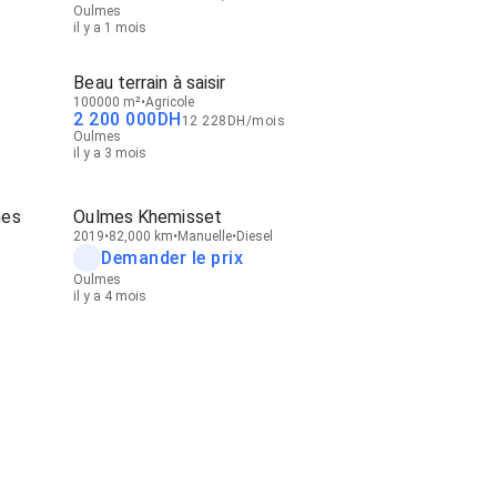
Oulmes
il y a 1 mois
Beau terrain à saisir
100000 m²
Agricole
2 200 000
DH
12 228
DH
/
mois
Oulmes
il y a 3 mois
mes
Oulmes Khemisset
2019
82,000 km
Manuelle
Diesel
Demander le prix
Oulmes
il y a 4 mois