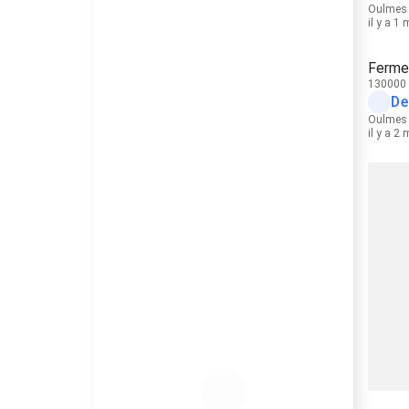
Oulmes
il y a 1
Ferme
130000
De
Oulmes
il y a 2