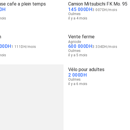
use cafe a plein temps
Camion Mitsubichi FK Mo. 95
DH
145 000
DH
3 007
DH
/
mois
Oulmes
 mois
il y a 4 mois
n
Vente ferme
Agricole
00
DH
600 000
DH
1 111
DH
/
mois
3 334
DH
/
mois
Oulmes
 mois
il y a 5 mois
Vélo pour adultes
2 000
DH
Oulmes
il y a 6 mois