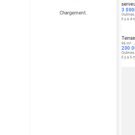
serve
3 000
Chargement..
Oulmes
il y a 4
Terrai
96 m²
200 0
Oulmes
il y a 5