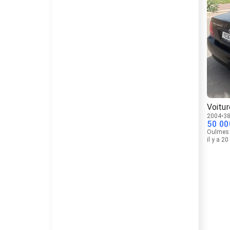
Voitur
2004
38
50 00
Oulmes
il y a 2