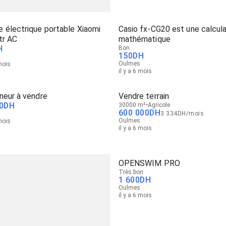
 électrique portable Xiaomi
Casio fx‑CG20 est une calcula
tr AC
mathématique
H
Bon
150
DH
Oulmes
 mois
il y a 6 mois
neur à vendre
Vendre terrain
0
DH
30000 m²
Agricole
600 000
DH
3 334
DH
/
mois
Oulmes
 mois
il y a 6 mois
OPENSWIM PRO
Très bon
1 600
DH
Oulmes
il y a 6 mois