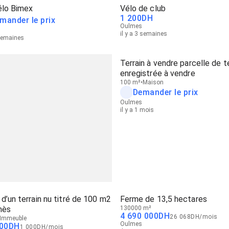
élo Bimex
Vélo de club
1 200
DH
mander le prix
Oulmes
il y a 3 semaines
 semaines
Terrain à vendre parcelle de te
enregistrée à vendre
100 m²
Maison
Demander le prix
Oulmes
il y a 1 mois
d’un terrain nu titré de 100 m2
Ferme de 13,5 hectares
mès
130000 m²
4 690 000
DH
26 068
DH
/
mois
Immeuble
Oulmes
00
DH
1 000
DH
/
mois