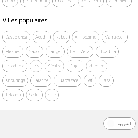
oasis
pc taroudant
bricolage
sidi kacem
ait melloul
Villes populaires
Casablanca
Agadir
Rabat
Al Hoceïma
Marrakech
Meknès
Nador
Tanger
Béni Mellal
El Jadida
Errachidia
Fès
Kénitra
Oujda
khénifra
Khouribga
Larache
Ouarzazate
Safi
Taza
Tétouan
Settat
Salé
العربية