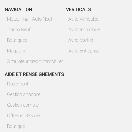
NAVIGATION
VERTICALS
Moteur.ma - Auto Neuf
Avito Véhicules
Immo Neuf
Avito Immobilier
Boutiques
Avito Market
Magazine
Avito Entreprise
Simulateur crédit immobilier
AIDE ET RENSEIGNEMENTS
Règlement
Gestion annonce
Gestion compte
Offres et Services
Boutique