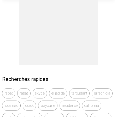
Recherches rapides
rabat
rabat
skype
el jadida
taroudant
errachidia
locamed
quick
laayoune
residence
california