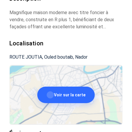
Magnifique maison moderne avec titre foncier à
vendre, construite en R plus 1, bénéficiant de deux
façades offrant une excellente luminosité et
ventilation naturelle.
Grand garage
Localisation
2 salons spacieux
Cuisine entièrement équipée
ROUTE JOUTIA, Ouled boutaib, Nador
3 chambres
Suite parentale avec dressing et salle de bain privée
3 salles de bain au total
Installation de climatisation
2 balcons
Voir sur la carte
Finitions soignées et bon emplacement
Maison idéale pour une famille recherchant confort,
espace et tranquillité