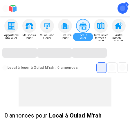
Apparteme
Maisons à
Villas-Riad
Bureaux à
Local à
Terrains et
Autre
nt à louer
louer
à louer
louer
louer
fermes à
Immobilier
louer
à louer
Local à louer à Oulad M'rah : 0 annonces
0 annonces
pour
Local
à
Oulad M'rah