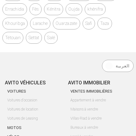
Errachidia
Fès
Kénitra
Oujda
khénifra
Khouribga
Larache
Ouarzazate
Safi
Taza
Tétouan
Settat
Salé
العربية
AVITO VÉHICULES
AVITO IMMOBILIER
VOITURES
VENTES IMMOBILIÈRES
Voitures d'occasion
Appartement à vendre
Voitures de location
Maisons à vendre
Voitures de Leasing
Villas-Riad à vendre
MOTOS
Bureaux à vendre