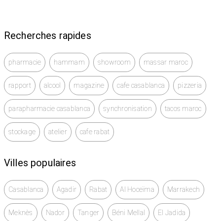
Recherches rapides
pharmacie
hammam
showroom
massar maroc
rapport
alcool
magazine
cafe casablanca
pizzeria
parapharmacie casablanca
synchronisation
tacos maroc
stockage
atelier
cafe rabat
Villes populaires
Casablanca
Agadir
Rabat
Al Hoceïma
Marrakech
Meknès
Nador
Tanger
Béni Mellal
El Jadida