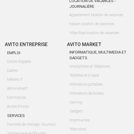
LOCATION DE VACANCES -
JOURNALIÈRE
Appartement location de vacances
Maison location de vacances
Villas-Riad location de vacances
AVITO ENTREPRISE
AVITO MARKET
INFORMATIQUE, MULTIMEDIA ET
EMPLOI
GADGETS
Centre d'appels
Smartphone et Téléphone
Cadres
Tablettes et E-book
Métiers IT
Ordinateurs portables
Administratif
Ordinateurs de bureau
Commercial
Gaming
Autres Emploi
Gadgets
SERVICES
Imprimantes
Femmes de ménage, Nounous
Télévisions
Gardiennage et Sécurité