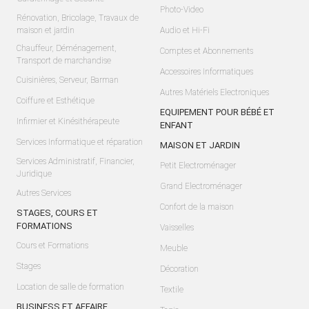
Photo-Video
Rénovation, Bricolage, Travaux de
maison et jardin
Audio et Hi-Fi
Chauffeur, Déménagement,
Comptes et Abonnements
Transport de marchandise
Accessoires Informatiques
Cuisinières, Serveur, Barman
Autres Matériels Electroniques
Coiffure et Esthétique
EQUIPEMENT POUR BÉBÉ ET
Infirmier et Kinésithérapeute
ENFANT
Services Informatique et réparation
MAISON ET JARDIN
Services Administratif, Financier,
Petit Electroménager
Juridique
Grand Electroménager
Autres Services
Confort de la maison
STAGES, COURS ET
FORMATIONS
Vaisselles
Cours et Formations
Meuble
Stages
Décoration
Location de salle de formation
Textile
BUSINESS ET AFFAIRE