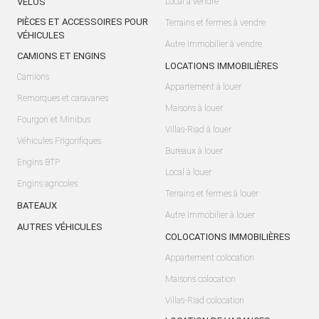
VÉLOS
Local à vendre
PIÈCES ET ACCESSOIRES POUR
Terrains et fermes à vendre
VÉHICULES
Autre Immobilier à vendre
CAMIONS ET ENGINS
LOCATIONS IMMOBILIÈRES
Camions
Appartement à louer
Remorques et caravanes
Maisons à louer
Fourgon et Minibus
Villas-Riad à louer
Véhicules Frigorifiques
Bureaux à louer
Engins BTP
Local à louer
Engins agricoles
Terrains et fermes à louer
BATEAUX
Autre Immobilier à louer
AUTRES VÉHICULES
COLOCATIONS IMMOBILIÈRES
Appartement colocation
Maisons colocation
Villas-Riad colocation