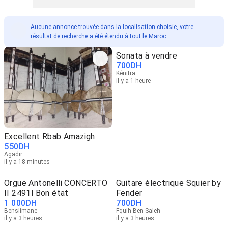
Aucune annonce trouvée dans la localisation choisie, votre
résultat de recherche a été étendu à tout le Maroc.
Sonata à vendre
700
DH
Kénitra
il y a 1 heure
Excellent Rbab Amazigh
550
DH
Agadir
il y a 18 minutes
Orgue Antonelli CONCERTO
Guitare électrique Squier by
II 2491l Bon état
Fender
1 000
DH
700
DH
Benslimane
Fquih Ben Saleh
il y a 3 heures
il y a 3 heures