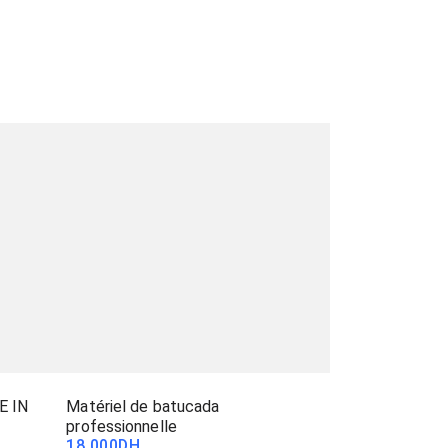
E IN
Matériel de batucada
professionnelle
18 000
DH