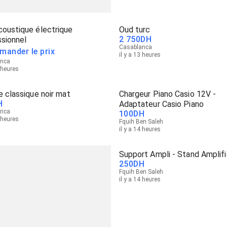
coustique électrique
Oud turc
2 750
DH
sionnel
Casablanca
mander le prix
il y a 13 heures
anca
2 heures
e classique noir mat
Chargeur Piano Casio 12V -
H
Adaptateur Casio Piano
anca
100
DH
4 heures
Fquih Ben Saleh
il y a 14 heures
Support Ampli - Stand Amplif
250
DH
Fquih Ben Saleh
il y a 14 heures