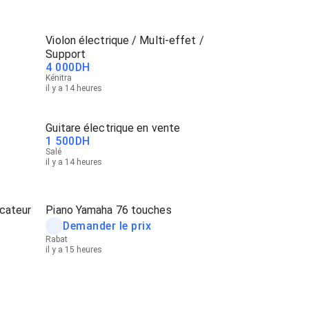
Violon électrique / Multi-effet /
Support
4 000
DH
Kénitra
il y a 14 heures
Guitare électrique en vente
1 500
DH
Salé
il y a 14 heures
icateur
Piano Yamaha 76 touches
Demander le prix
Rabat
il y a 15 heures