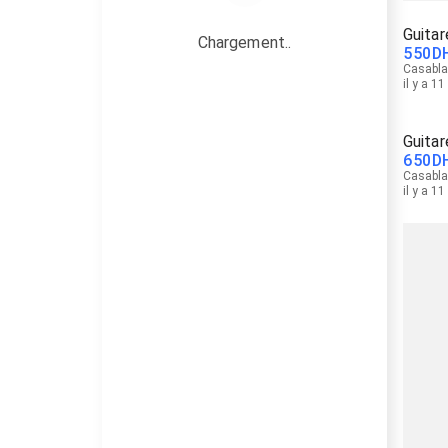
Guita
Chargement..
550
D
Casabl
il y a 1
Guitar
650
D
Casabl
il y a 1