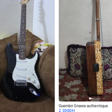
Guembri Gnawa authentique
2 300
DH