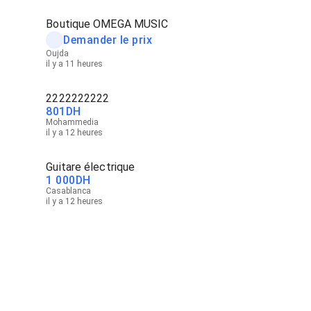
Boutique OMEGA MUSIC
Demander le prix
Oujda
il y a 11 heures
2222222222
801
DH
Mohammedia
il y a 12 heures
Guitare électrique
1 000
DH
Casablanca
il y a 12 heures