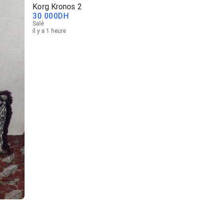
Korg Kronos 2
30 000
DH
Salé
il y a 1 heure