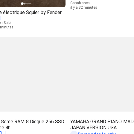
Casablanca
il y a 32 minutes
e électrique Squier by Fender
H
en Saleh
6 minutes
i5 8ème RAM 8 Disque 256 SSD
YAMAHA GRAND PIANO MAD
ie 4h
JAPAN VERSION USA
DH