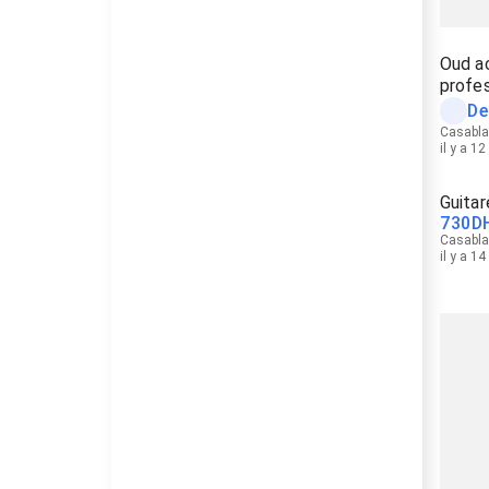
Oud a
profes
De
Casabl
il y a 1
Guitar
730
D
Casabl
il y a 1