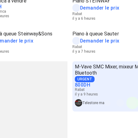
ica à vendre
Piano STEINWAY
H
Demander le prix
anca
Rabat
heures
il y a 6 heures
 à queue Steinway&Sons
Piano à queue Sauter
mander le prix
Demander le prix
Rabat
heures
il y a 7 heures
M-Vave SMC Mixer, mixeur 
Bluetooth
URGENT
800
DH
Rabat
il y a 9 heures
Telestore ma