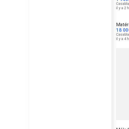
Casabl
il y a 2 
Matéri
18 00
Casabl
il y a 4 