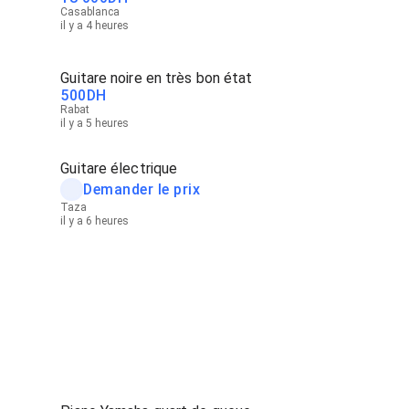
Casablanca
il y a 4 heures
Guitare noire en très bon état
500
DH
Rabat
il y a 5 heures
Guitare électrique
Demander le prix
Taza
il y a 6 heures