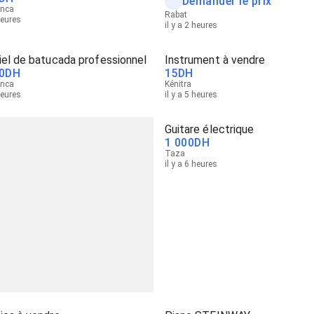
Demander le prix
anca
Rabat
heures
il y a 2 heures
el de batucada professionnel
Instrument à vendre
0
DH
15
DH
anca
Kénitra
heures
il y a 5 heures
Guitare électrique
1 000
DH
Taza
il y a 6 heures