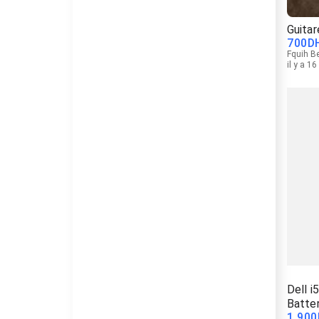
Guitar
700
D
Fquih B
il y a 1
Dell 
Batter
1 900