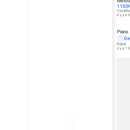
Mélod
110
D
Casabl
il y a 6 
Piano
De
Rabat
il y a 7 