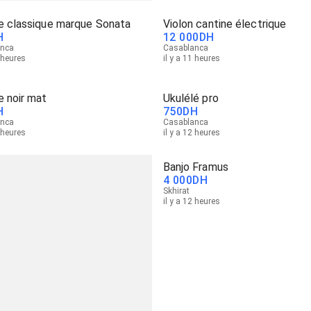
re classique marque Sonata
Violon cantine électrique
H
12 000
DH
anca
Casablanca
1 heures
il y a 11 heures
e noir mat
Ukulélé pro
H
750
DH
anca
Casablanca
1 heures
il y a 12 heures
Banjo Framus
4 000
DH
Skhirat
il y a 12 heures