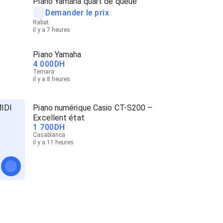
Piano Yamaha quart de queue
Demander le prix
Rabat
il y a 7 heures
Piano Yamaha
4 000
DH
Temara
il y a 8 heures
MIDI
Piano numérique Casio CT-S200 –
Excellent état
1 700
DH
Casablanca
il y a 11 heures