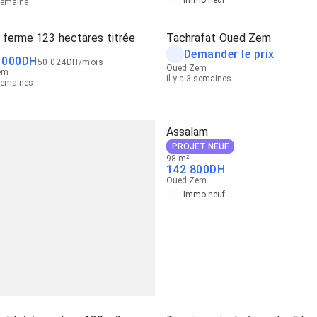
 semaine
 ferme 123 hectares titrée
Tachrafat Oued Zem
Demander le prix
 000
DH
50 024
DH
/
mois
Oued Zem
em
il y a 3 semaines
 semaines
Assalam
PROJET NEUF
98 m²
142 800
DH
Oued Zem
Immo neuf