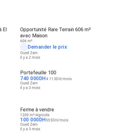
à El
Opportunité Rare Terrain 606 m²
avec Maison
606 m²
Demander le prix
Oued Zem
il y a 2 mois
Portefeuille 100
740 000
DH
4 113
DH
/
mois
Oued Zem
il y a 3 mois
Ferme à vendre
1200 m²
Agricole
100 000
DH
555
DH
/
mois
Oued Zem
il y a 3 mois