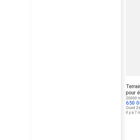
Terrai
pour 
20000 
650 0
Oued Z
il y a 7