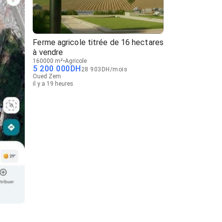
Ferme agricole titrée de 16 hectares
à vendre
160000 m²
Agricole
5 200 000
DH
28 903
DH
/
mois
Oued Zem
il y a 19 heures