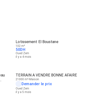
Lotissement El Boustane
102 m²
50
DH
Oued Zem
il y a 4 mois
TERRAIN A VENDRE BONNE AFAIRE
21000 m²
Maison
Demander le prix
Oued Zem
il y a 5 mois