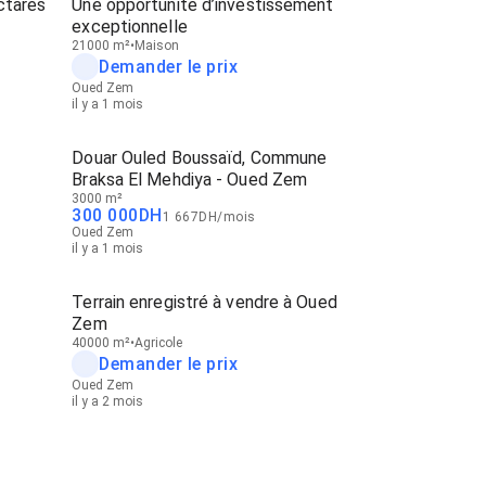
ctares
Une opportunité d’investissement
exceptionnelle
21000 m²
Maison
Demander le prix
Oued Zem
il y a 1 mois
Douar Ouled Boussaïd, Commune
Braksa El Mehdiya - Oued Zem
3000 m²
300 000
DH
1 667
DH
/
mois
Oued Zem
il y a 1 mois
Terrain enregistré à vendre à Oued
Zem
40000 m²
Agricole
Demander le prix
Oued Zem
il y a 2 mois