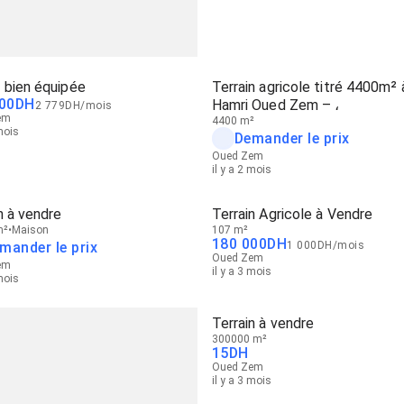
 bien équipée
Terrain agricole titré 4400m² 
00
DH
Hamri Oued Zem – ،
2 779
DH
/
mois
em
4400 m²
 mois
Demander le prix
Oued Zem
il y a 2 mois
n à vendre
Terrain Agricole à Vendre
m²
Maison
107 m²
180 000
DH
mander le prix
1 000
DH
/
mois
Oued Zem
em
il y a 3 mois
 mois
Terrain à vendre
300000 m²
15
DH
Oued Zem
il y a 3 mois