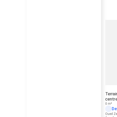
Terrai
centr
0 m²
De
Oued Z