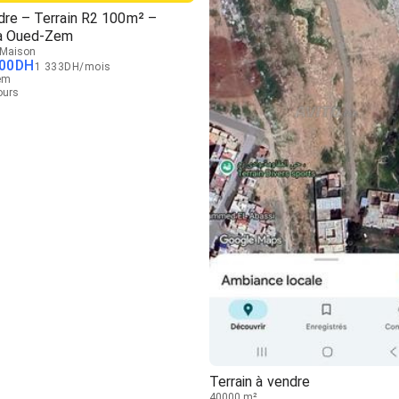
dre – Terrain R2 100m² –
a Oued-Zem
Maison
00
DH
1 333
DH
/
mois
em
jours
Terrain à vendre
40000 m²