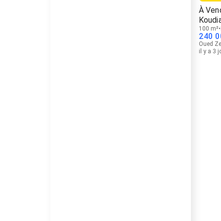
À Ven
Koudi
100 m²
240 0
Oued Z
il y a 3 