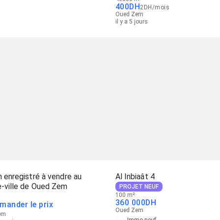
400
DH
2
DH
/
mois
Oued Zem
il y a 5 jours
n enregistré à vendre au
Al Inbiaât 4
e-ville de Oued Zem
PROJET NEUF
100 m²
360 000
DH
mander le prix
Oued Zem
em
Immo neuf