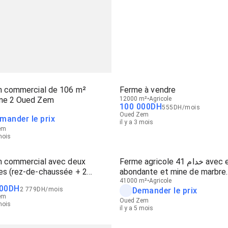
in commercial de 106 m²
Ferme à vendre
ne 2 Oued Zem
12000 m²
Agricole
100 000
DH
555
DH
/
mois
Oued Zem
mander le prix
il y a 3 mois
em
 mois
in commercial avec deux
Ferme agricole 41 خدام avec eau
es (rez-de-chaussée + 2
abondante et mine de marbre
) en cours de conservation
partielle
41000 m²
Agricole
00
DH
2 779
DH
/
mois
Demander le prix
em
Oued Zem
 mois
il y a 5 mois