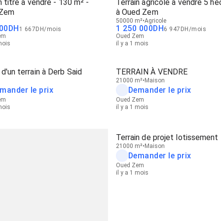
n titré à vendre - 130 m² -
Terrain agricole à vendre 5 he
 Zem
à Oued Zem
50000 m²
Agricole
00
DH
1 250 000
DH
1 667
DH
/
mois
6 947
DH
/
mois
em
Oued Zem
 mois
il y a 1 mois
d'un terrain à Derb Said
TERRAIN À VENDRE
21000 m²
Maison
mander le prix
Demander le prix
em
Oued Zem
 mois
il y a 1 mois
Terrain de projet lotissement
21000 m²
Maison
Demander le prix
Oued Zem
il y a 1 mois