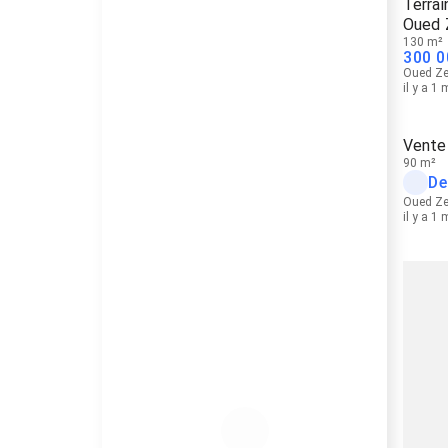
Terrai
Oued
130 m²
300 0
Oued Z
il y a 1
Vente 
90 m²
De
Oued Z
il y a 1