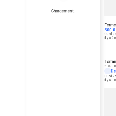
Chargement..
Ferme
500 0
Oued Z
il y a 2
Terrai
21000 
De
Oued Z
il y a 3