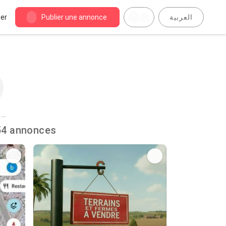
er
Publier une annonce
العربية
 à
endre à Oued Zem : 54 annonces