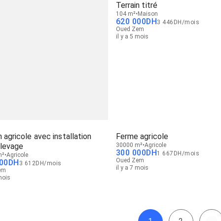
Terrain titré
104 m²
Maison
620 000
DH
3 446
DH
/
mois
Oued Zem
il y a 5 mois
n agricole avec installation
Ferme agricole
élevage
30000 m²
Agricole
300 000
DH
1 667
DH
/
mois
m²
Agricole
Oued Zem
00
DH
3 612
DH
/
mois
il y a 7 mois
em
 mois