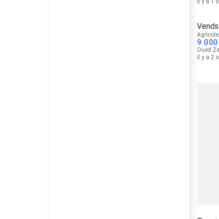
il y a 1
Vends
Agricole
9 000
Oued Z
il y a 2