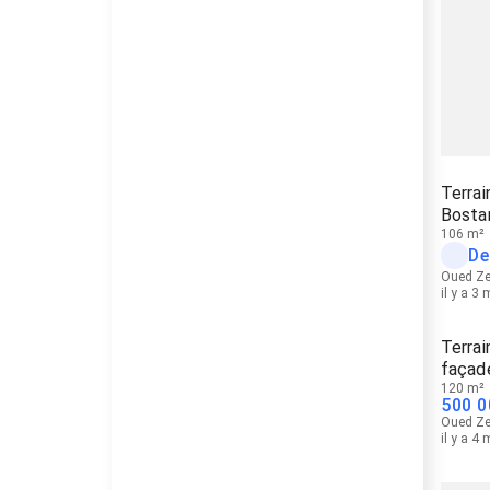
Terra
Bosta
106 m²
De
Oued Z
il y a 3
Terra
façad
étages
120 m²
500 0
Oued Z
il y a 4