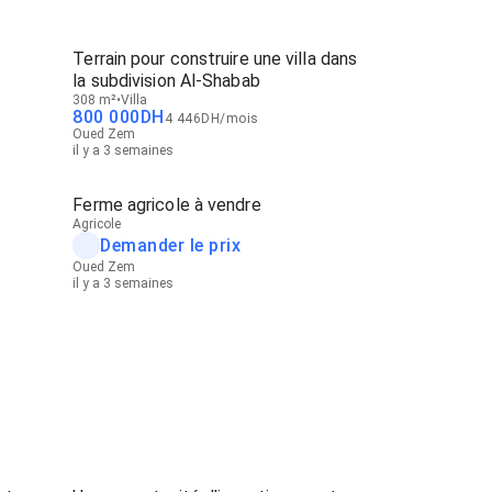
Terrain pour construire une villa dans
la subdivision Al-Shabab
308 m²
Villa
800 000
DH
4 446
DH
/
mois
Oued Zem
il y a 3 semaines
Ferme agricole à vendre
Agricole
Demander le prix
Oued Zem
il y a 3 semaines