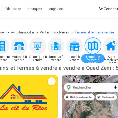
Se Connect
Crédit Conso
Boutiques
Magazine
ueil
Avito Immobilier
Ventes Immobilières
Terrains et fermes à vendre
tement
Maisons à
Villas-Riad à
Bureaux à
Local à
Terrains et
Autre
endre
vendre
vendre
vendre
vendre
fermes à
Immobilier
vendre
vendre
Terrains et fermes à vendre à v