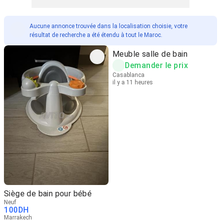
Aucune annonce trouvée dans la localisation choisie, votre
résultat de recherche a été étendu à tout le Maroc.
Meuble salle de bain
Demander le prix
Casablanca
il y a 11 heures
Siège de bain pour bébé
Neuf
100
DH
Marrakech