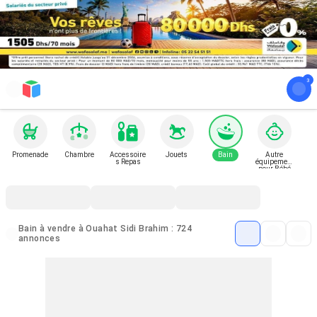
Promenade
Chambre
Accessoire
Jouets
Bain
Autre
s Repas
équipement
pour Bébé
et Enfant
Bain à vendre à Ouahat Sidi Brahim : 724
annonces