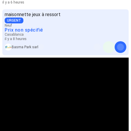
il y a 6 heures
maisonnette jeux à ressort
URGENT
Neuf
Prix non spécifié
Casablanca
il y a 8 heures
Basma Park sarl