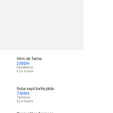
Vers de farine
250
DH
Casablanca
il y a 5 jours
9sba sayd ba9a jdida
750
DH
Tamesna
il y a 6 jours