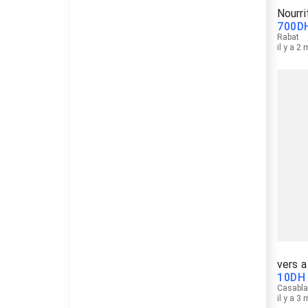
Nourri
700
D
Rabat
il y a 2
vers a
10
DH
Casabl
il y a 3