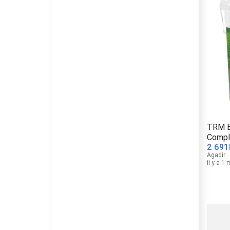
TRM B
Compl
2 691
Agadir
il y a 1