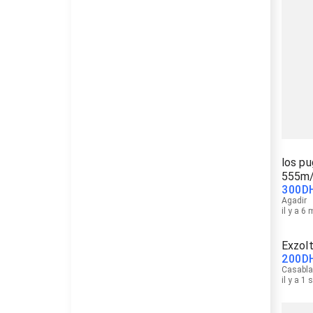
los pu
555m
300
D
Agadir
il y a 6
Exzol
200
D
Casabl
il y a 1