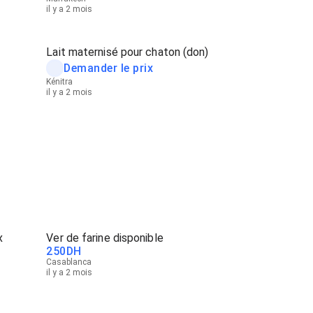
il y a 2 mois
Lait maternisé pour chaton (don)
Demander le prix
Kénitra
il y a 2 mois
x
Ver de farine disponible
250
DH
Casablanca
il y a 2 mois