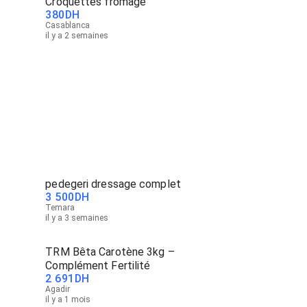
Croquettes fromage
380
DH
Casablanca
il y a 2 semaines
pedegeri dressage complet
3 500
DH
Temara
il y a 3 semaines
TRM Bêta Carotène 3kg –
Complément Fertilité
2 691
DH
Agadir
il y a 1 mois