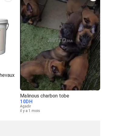
Chevaux
Malinous charbon tobe
10
DH
Agadir
il y a 1 mois