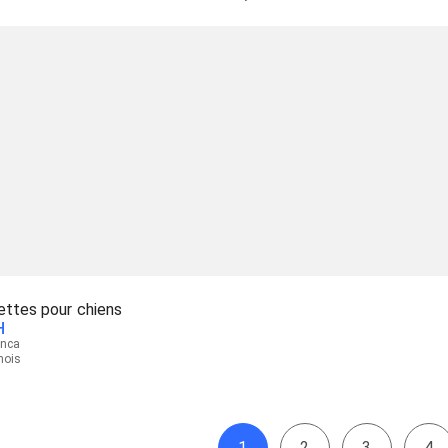
ettes pour chiens
H
anca
 mois
1
2
3
4