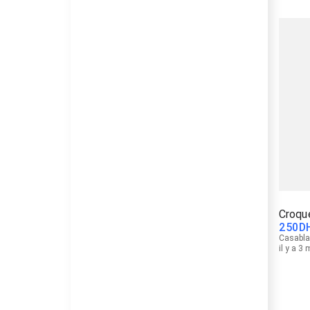
Croqu
250
D
Casabl
il y a 3