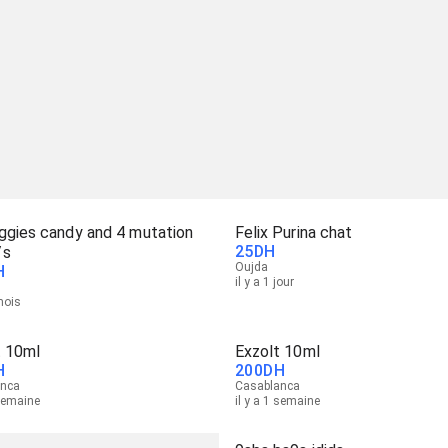
ggies candy and 4 mutation
Felix Purina chat
25
DH
/s
Oujda
H
il y a 1 jour
 mois
t 10ml
Exzolt 10ml
H
200
DH
anca
Casablanca
 semaine
il y a 1 semaine