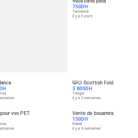
9sba ba9a jdida
750
DH
Tamesna
il y a 6 jours
lanca
🐯🐱 Scottish Fold
DH
3 800
DH
anca
Tanger
 semaines
il y a 3 semaines
 pour vos PET
Vente de bouamira
150
DH
anca
Rabat
 semaines
il y a 4 semaines