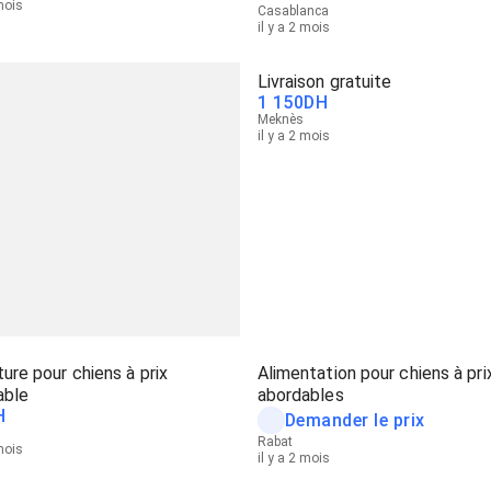
 mois
Casablanca
il y a 2 mois
Livraison gratuite
1 150
DH
Meknès
il y a 2 mois
ture pour chiens à prix
Alimentation pour chiens à pri
able
abordables
H
Demander le prix
Rabat
 mois
il y a 2 mois