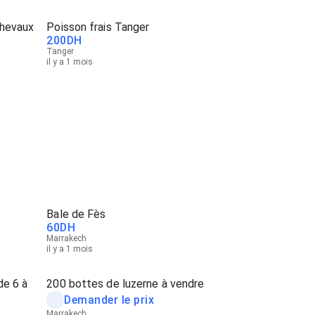
Chevaux
Poisson frais Tanger
200
DH
Tanger
il y a 1 mois
Bale de Fès
60
DH
Marrakech
il y a 1 mois
de 6 à
200 bottes de luzerne à vendre
Demander le prix
Marrakech