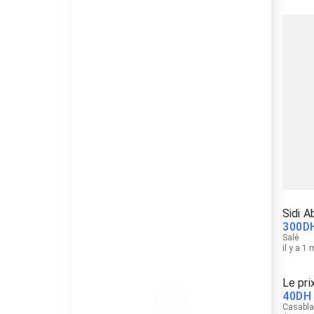
Sidi A
300
D
Salé
il y a 1
Le pri
40
DH
Casabl