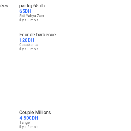
lées
par kg 65 dh
65
DH
Sidi Yahya Zaer
il y a 3 mois
Four de barbecue
120
DH
Casablanca
il y a 3 mois
Couple Millions
4 500
DH
Tanger
il y a 3 mois