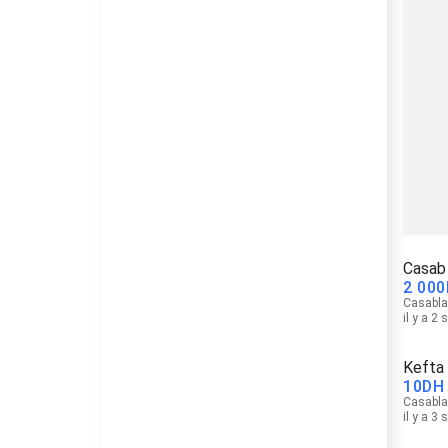
Casab
2 000
Casabl
il y a 2
Kefta
10
DH
Casabl
il y a 3