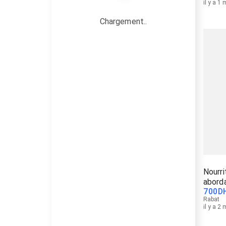
il y a 1
Chargement..
Nourri
abord
700
D
Rabat
il y a 2