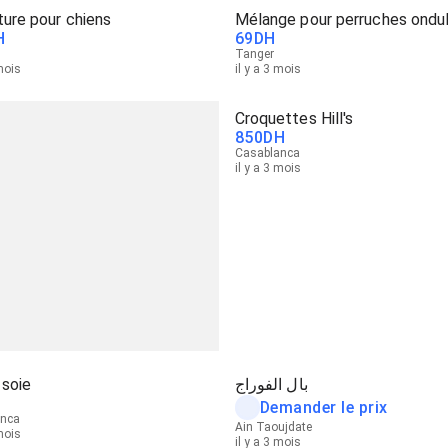
ture pour chiens
Mélange pour perruches ondu
H
69
DH
Tanger
 mois
il y a 3 mois
Croquettes Hill's
850
DH
Casablanca
il y a 3 mois
 soie
بال الفوراج
Demander le prix
anca
Ain Taoujdate
 mois
il y a 3 mois