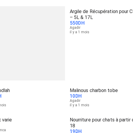
Argile de Récupération pour 
– 5L & 17L
550
DH
Agadir
il y a 1 mois
bdlah
Malinous charbon tobe
H
10
DH
Agadir
 mois
il y a 1 mois
x varie
Nourriture pour chats à partir 
18
anca
19
DH