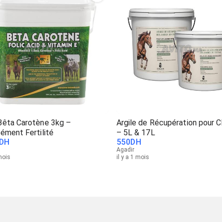
êta Carotène 3kg –
Argile de Récupération pour 
ément Fertilité
– 5L & 17L
DH
550
DH
Agadir
 mois
il y a 1 mois