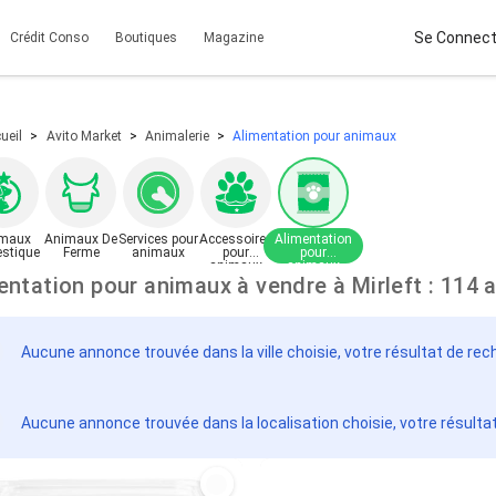
Se Connect
Crédit Conso
Boutiques
Magazine
ueil
Avito Market
Animalerie
Alimentation pour animaux
maux
Animaux De
Services pour
Accessoires
Alimentation
stique
Ferme
animaux
pour
pour
animaux
animaux
Alimentation pour animaux à vendre à
Aucune annonce trouvée dans la ville choisie, votre résultat de rec
Aucune annonce trouvée dans la localisation choisie, votre résulta