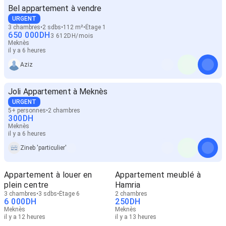
Bel appartement à vendre
URGENT
3 chambres
2 sdbs
112 m²
Étage 1
650 000
DH
3 612
DH
/
mois
Meknès
il y a 6 heures
Aziz
Joli Appartement à Meknès
URGENT
5+ personnes
2 chambres
300
DH
Meknès
il y a 6 heures
Zineb 'particulier'
Appartement à louer en
Appartement meublé à
plein centre
Hamria
3 chambres
3 sdbs
Étage 6
2 chambres
6 000
DH
250
DH
Meknès
Meknès
il y a 12 heures
il y a 13 heures