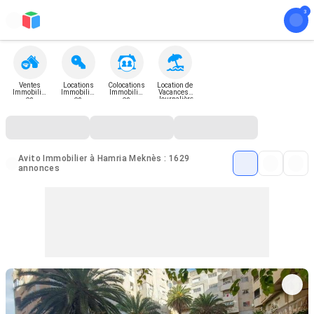
Ventes
Locations
Colocations
Location de
Immobilièr
Immobilièr
Immobilièr
Vacances -
es
es
es
Journalière
Avito Immobilier à Hamria Meknès : 1629
annonces