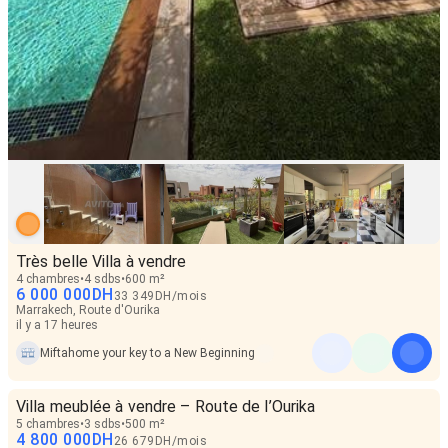
Très belle Villa à vendre
4 chambres
4 sdbs
600 m²
6 000 000
DH
33 349
DH
/
mois
Marrakech, Route d'Ourika
il y a 17 heures
Miftahome your key to a New Beginning
Villa meublée à vendre – Route de l’Ourika
5 chambres
3 sdbs
500 m²
4 800 000
DH
26 679
DH
/
mois