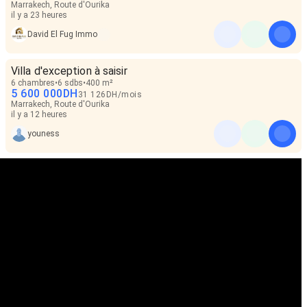
Marrakech, Route d'Ourika
il y a 23 heures
David El Fug Immo
Villa d'exception à saisir
6 chambres
6 sdbs
400 m²
5 600 000
DH
31 126
DH
/
mois
Marrakech, Route d'Ourika
il y a 12 heures
youness