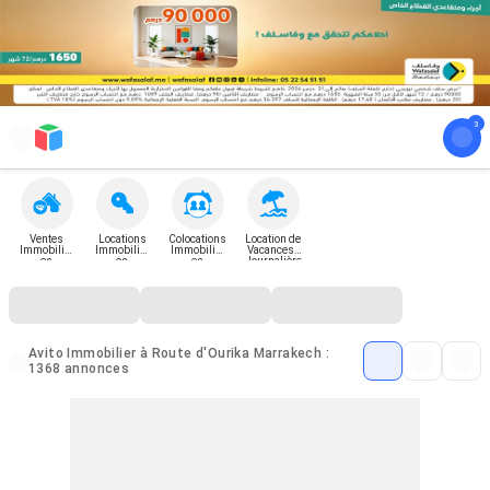
Ventes
Locations
Colocations
Location de
Immobilièr
Immobilièr
Immobilièr
Vacances -
es
es
es
Journalière
Avito Immobilier à Route d'Ourika Marrakech :
1368 annonces