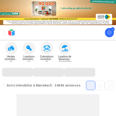
Ventes
Locations
Colocations
Location de
Immobilièr
Immobilièr
Immobilièr
Vacances -
es
es
es
Journalière
Avito Immobilier à Marrakech : 34686 annonces