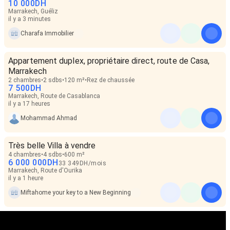
10 000
DH
Marrakech, Guéliz
il y a 3 minutes
Charafa Immobilier
Appartement duplex, propriétaire direct, route de Casa,
Marrakech
2 chambres
2 sdbs
120 m²
Rez de chaussée
7 500
DH
Marrakech, Route de Casablanca
il y a 17 heures
Mohammad Ahmad
Très belle Villa à vendre
4 chambres
4 sdbs
600 m²
6 000 000
DH
33 349
DH
/
mois
Marrakech, Route d'Ourika
il y a 1 heure
Miftahome your key to a New Beginning