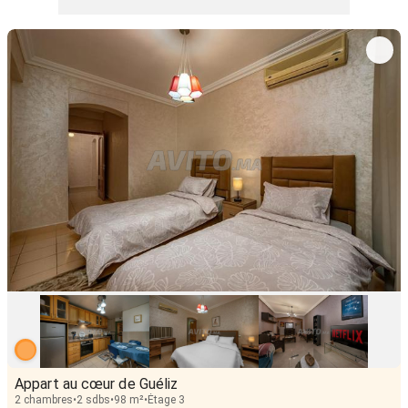
Appart au cœur de Guéliz
2 chambres
2 sdbs
98 m²
Étage 3