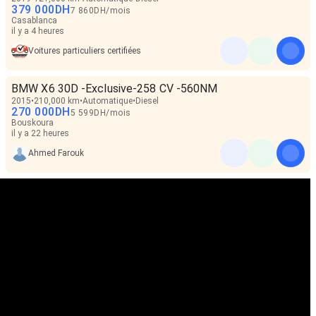
379 000
DH
7 860
DH
/
mois
Casablanca
il y a 4 heures
Voitures particuliers certifiées
BMW X6 30D -Exclusive-258 CV -560NM
2015
210,000 km
Automatique
Diesel
270 000
DH
5 599
DH
/
mois
Bouskoura
il y a 22 heures
Ahmed Farouk