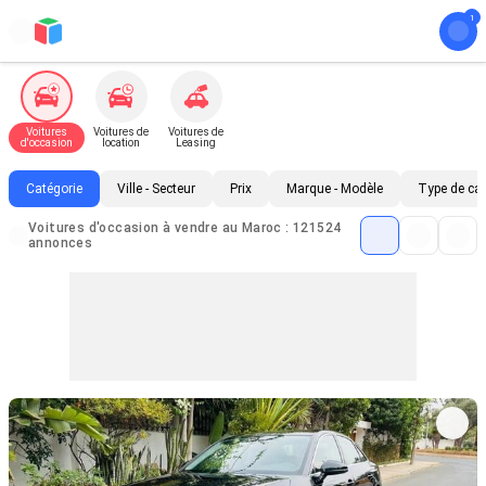
Voitures
Voitures de
Voitures de
d'occasion
location
Leasing
Catégorie
Ville - Secteur
Prix
Marque - Modèle
Type de ca
Voitures d'occasion à vendre au Maroc : 121524
annonces