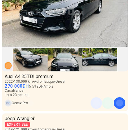
Audi A4 35TDI premium
2022
138,000 km
Automatique
Diesel
270 000
DH
5 599
DH
/
mois
Casablanca
il y a 23 heures
Occaz-Pro
Jeep Wrangler
EXPERTISÉE
2019
121,000 km
Automatique
Diesel