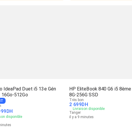
o IdeaPad Duet i5 13e Gén
HP EliteBook 840 G6 i5 8ème
- 16Go-512Go
8G-256G SSD
Très bon
NT
2 699
DH
n
Livraison disponible
999
DH
Tanger
son disponible
il y a 9 minutes
 minutes