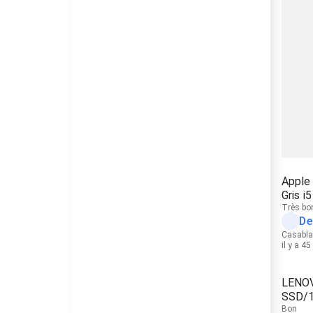
Apple
Gris i
Très bo
De
Casabl
il y a 4
LENOV
SSD/
Bon