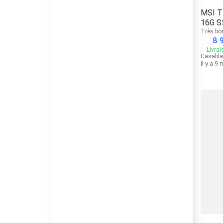
MSI T
16G 
Très bo
8 
Livrai
Casabl
il y a 9