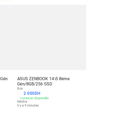
 Gén
ASUS ZENBOOK 14 i5 8ème
Gén/8GB/256 SSD
Bon
2 000
DH
Livraison disponible
Kénitra
il y a 9 minutes