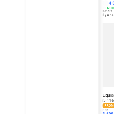
4 
Livrai
Kénitra
il y a 5
Liquid
i5 11
PROM
Bon
3 599