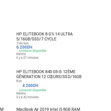
HP ELITEBOOK 8 G1i 14 ULTRA
5/16GB/SSD/7 CYCLE
Très bon
6 200
DH
Livraison disponible
Kénitra
il y a 27 minutes
HP ELITEBOOK 840 G9 i5 12ÈME
GÉNERATION 12 CŒURS/SSD/16GB
Bon
4 200
DH
Livraison disponible
Kénitra
il y a 42 minutes
AM
MacBook Air 2019 Intel i5 8GB RAM