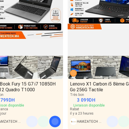
Book Fury 15 G7 i7 10850H
Lenovo X1 Carbon i5 8ème G
12 Quadro T1000
Go 256G Tactile
on
Très bon
 799
DH
3 099
DH
aison disponible
Livraison disponible
lanca
Rabat
 jour
il y a 23 heures
HAMZATECH PC
HAMZATECH PC