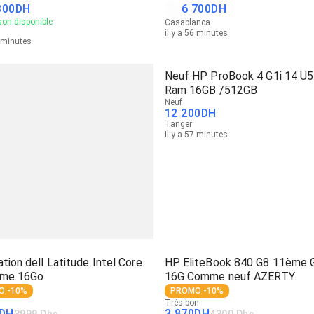
300
DH
6 700
DH
son disponible
Casablanca
il y a 56 minutes
4 minutes
Neuf HP ProBook 4 G1i 14 U
Ram 16GB /512GB
Neuf
12 200
DH
Tanger
il y a 57 minutes
ation dell Latitude Intel Core
HP EliteBook 840 G8 11ème 
ème 16Go
16G Comme neuf AZERTY
O -10%
PROMO -10%
Très bon
DH
3 870
DH
3999 Dhs
4300 Dhs