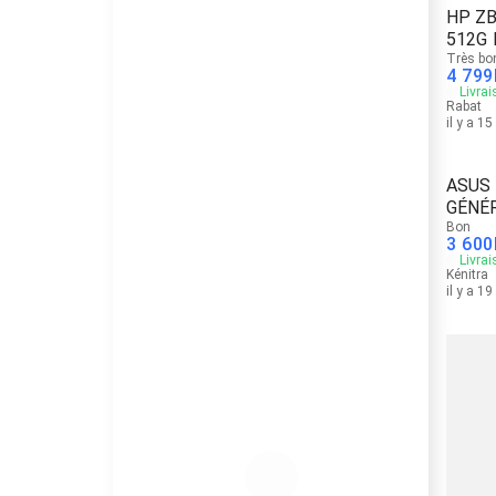
HP ZB
512G 
Très bo
4 799
Livrai
Rabat
il y a 1
ASUS 
GÉNÉ
SSD
Bon
3 600
Livrai
Kénitra
il y a 1