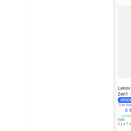
Lenov
2en1 
URGE
Très bo
5 
Livrai
Salé
il y a 7