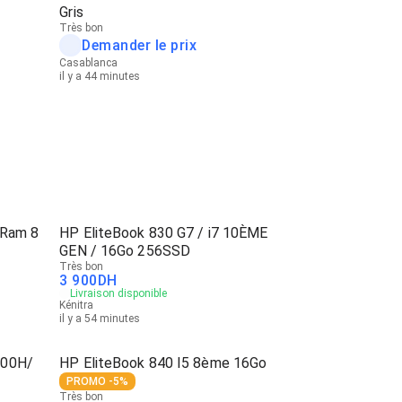
Gris
Très bon
Demander le prix
Casablanca
il y a 44 minutes
 Ram 8
HP EliteBook 830 G7 / i7 10ÈME
GEN / 16Go 256SSD
Très bon
3 900
DH
Livraison disponible
Kénitra
il y a 54 minutes
800H/
HP EliteBook 840 I5 8ème 16Go
PROMO -5%
Très bon