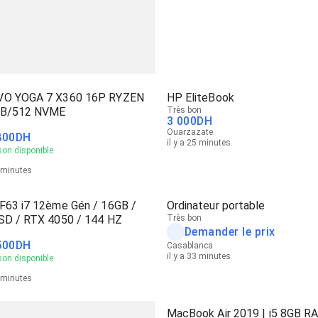
O YOGA 7 X360 16P RYZEN
HP EliteBook
GB/512 NVME
Très bon
3 000
DH
Ouarzazate
800
DH
il y a 25 minutes
son disponible
8 minutes
F63 i7 12ème Gén / 16GB /
Ordinateur portable
SD / RTX 4050 / 144 HZ
Très bon
Demander le prix
500
DH
Casablanca
il y a 33 minutes
son disponible
1 minutes
MacBook Air 2019 | i5 8GB R