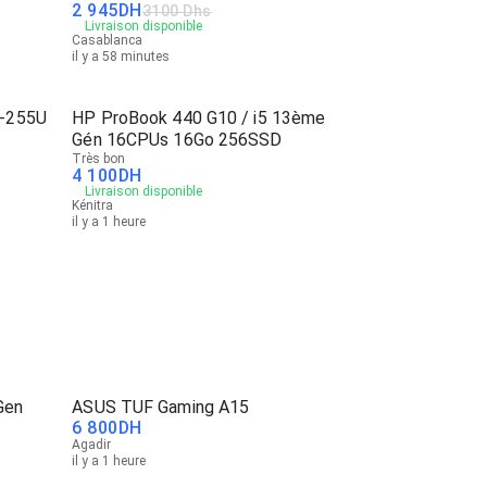
2 945
DH
3100 Dhs
Livraison disponible
Casablanca
il y a 58 minutes
5-255U
HP ProBook 440 G10 / i5 13ème
Gén 16CPUs 16Go 256SSD
Très bon
4 100
DH
Livraison disponible
Kénitra
il y a 1 heure
Gen
ASUS TUF Gaming A15
6 800
DH
Agadir
il y a 1 heure