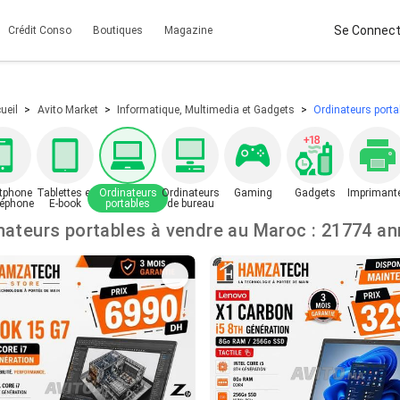
Se Connect
Crédit Conso
Boutiques
Magazine
ueil
Avito Market
Informatique, Multimedia et Gadgets
Ordinateurs porta
tphone
Tablettes et
Ordinateurs
Ordinateurs
Gaming
Gadgets
Imprimant
léphone
E-book
portables
de bureau
Ordinateurs portables à vendre au Maroc