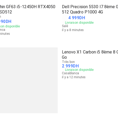
hin GF63 i5-12450H RTX4050
Dell Precision 5530 I7 8ème 
SSD512
512 Quadro P1000 4G
n
4 999
DH
990
DH
Livraison disponible
Salé
son disponible
anca
il y a 8 minutes
 minutes
Lenovo X1 Carbon i5 8ème 8 
Go
Très bon
2 999
DH
Livraison disponible
Casablanca
il y a 12 minutes