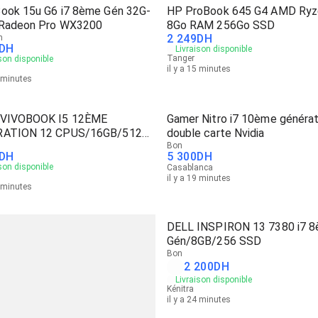
ook 15u G6 i7 8ème Gén 32G-
HP ProBook 645 G4 AMD Ryz
Radeon Pro WX3200
8Go RAM 256Go SSD
2 249
DH
n
DH
Livraison disponible
Tanger
son disponible
il y a 15 minutes
5 minutes
VIVOBOOK I5 12ÈME
Gamer Nitro i7 10ème générat
RATION 12 CPUS/16GB/512
double carte Nvidia
Bon
DH
5 300
DH
son disponible
Casablanca
il y a 19 minutes
9 minutes
DELL INSPIRON 13 7380 i7 
Gén/8GB/256 SSD
Bon
2 200
DH
Livraison disponible
Kénitra
il y a 24 minutes