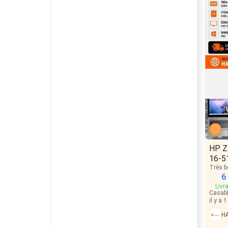
HP Z
16-5
Très b
6
Livr
Casab
il y a 1