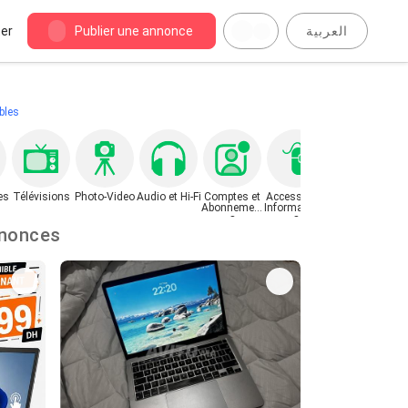
er
Publier une annonce
العربية
bles
es
Télévisions
Photo-Video
Audio et Hi-Fi
Comptes et
Accessoires
Autres
Abonnement
Informatique
Matériels
s
s
Electroniques
 : 21774 annonces