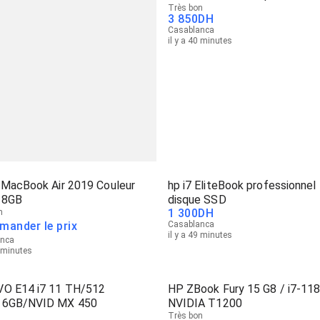
Très bon
3 850
DH
Casablanca
il y a 40 minutes
 MacBook Air 2019 Couleur
hp i7 EliteBook professionnel
5 8GB
disque SSD
1 300
DH
n
mander le prix
Casablanca
il y a 49 minutes
anca
5 minutes
O E14 i7 11 TH/512
HP ZBook Fury 15 G8 / i7-11
16GB/NVID MX 450
NVIDIA T1200
Très bon