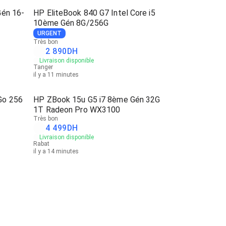
Gén 16-
HP EliteBook 840 G7 Intel Core i5
10ème Gén 8G/256G
URGENT
Très bon
2 890
DH
Livraison disponible
Tanger
il y a 11 minutes
Go 256
HP ZBook 15u G5 i7 8ème Gén 32G
1T Radeon Pro WX3100
Très bon
4 499
DH
Livraison disponible
Rabat
il y a 14 minutes