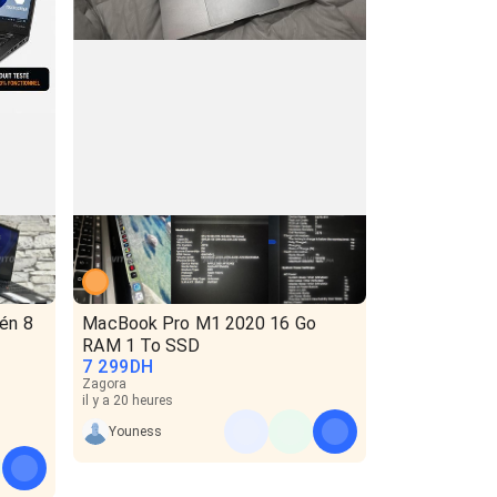
én 8
MacBook Pro M1 2020 16 Go
RAM 1 To SSD
7 299
DH
Zagora
il y a 20 heures
Youness