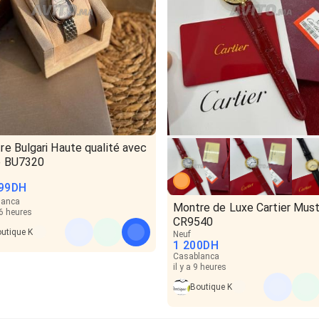
e Bulgari Haute qualité avec
e BU7320
99
DH
lanca
Montre de Luxe Cartier Must
16 heures
CR9540
utique K
Neuf
1 200
DH
Casablanca
il y a 9 heures
Boutique K