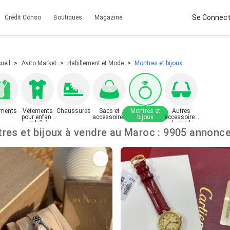
Se Connect
Crédit Conso
Boutiques
Magazine
ueil
Avito Market
Habillement et Mode
Montres et bijoux
ments
Vêtements
Chaussures
Sacs et
Montres et
Autres
pour enfant
accessoires
bijoux
accessoires
et bébé
de mode
Montres et bijoux à vendre au Maroc : 9905 anno