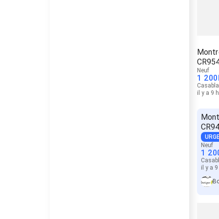
Montre
CR95
Neuf
1 200
Casabl
il y a 9 
Mont
CR9
URG
Neuf
1 20
Casab
il y a 
Bo