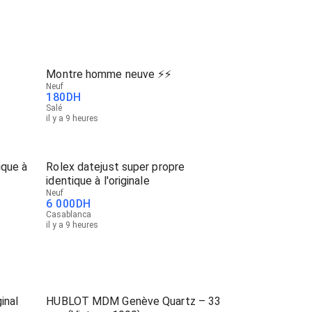
Montre homme neuve ⚡️⚡️
Neuf
180
DH
Salé
il y a 9 heures
ique à
Rolex datejust super propre
identique à l'originale
Neuf
6 000
DH
Casablanca
il y a 9 heures
inal
HUBLOT MDM Genève Quartz – 33