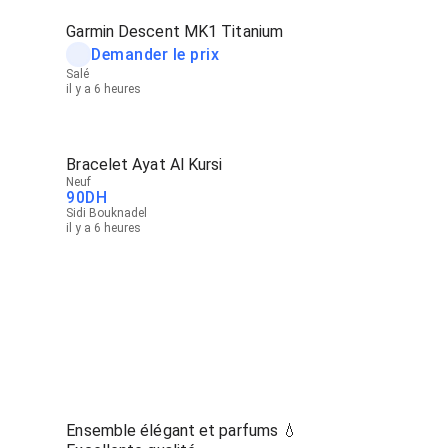
Garmin Descent MK1 Titanium
Demander le prix
Salé
il y a 6 heures
Bracelet Ayat Al Kursi
Neuf
90
DH
Sidi Bouknadel
il y a 6 heures
Ensemble élégant et parfums 💧