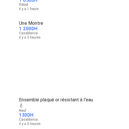
1 650
DH
Rabat
il y a 1 heure
Une Montre
1 200
DH
Casablanca
il y a 3 heures
Ensemble plaqué or résistant à l'eau
💧
Neuf
130
DH
Casablanca
il y a 5 heures