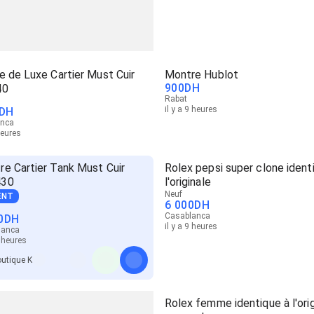
 de Luxe Cartier Must Cuir
Montre Hublot
900
DH
40
Rabat
il y a 9 heures
DH
anca
heures
re Cartier Tank Must Cuir
Rolex pepsi super clone ident
430
l'originale
Neuf
ENT
6 000
DH
Casablanca
0
DH
il y a 9 heures
lanca
9 heures
utique K
Rolex femme identique à l'orig