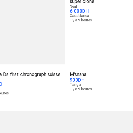
super clone
Neuf
6 000
DH
Casablanca
il y a 9 heures
a Ds first chronograph suisse
M'snana .....
900
DH
DH
Tanger
il y a 9 heures
heures