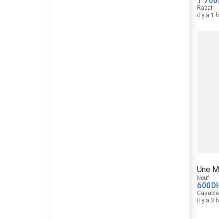
1 700
Rabat
il y a 1 
Une M
Neuf
600
D
Casabl
il y a 3 