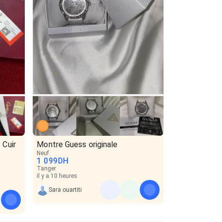
 Cuir
Montre Guess originale
Neuf
1 099
DH
Tanger
il y a 10 heures
Sara ouartiti