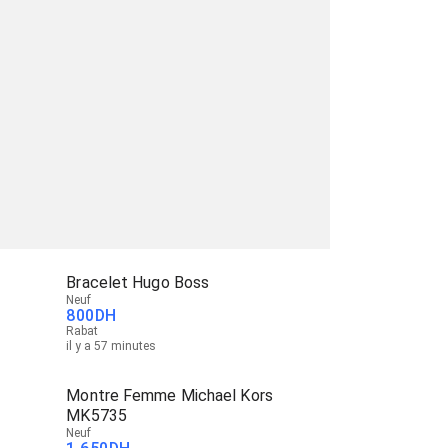
9
Bracelet Hugo Boss
Neuf
800
DH
Rabat
il y a 57 minutes
Montre Femme Michael Kors
MK5735
Neuf