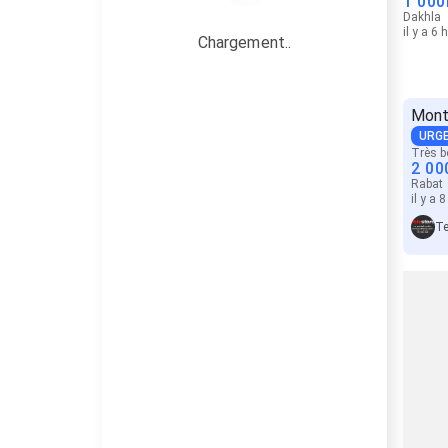
1 000
Dakhla
il y a 6 
Chargement..
Mont
URG
Très b
2 00
Rabat
il y a 
Te