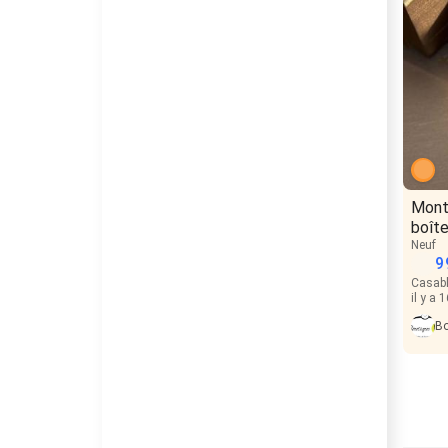
Montr
boît
Neuf
9
Casab
il y a 
Bo