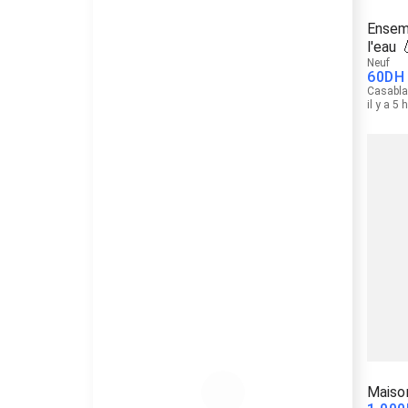
Ensemb
l'eau 
Neuf
60
DH
Casabl
il y a 5 
Maiso