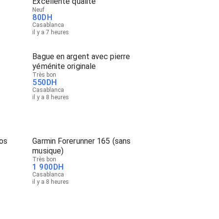
Excellente qualité
Neuf
80
DH
Casablanca
il y a 7 heures
Bague en argent avec pierre
yéménite originale
Très bon
550
DH
Casablanca
il y a 8 heures
ros
Garmin Forerunner 165 (sans
musique)
Très bon
1 900
DH
Casablanca
il y a 8 heures