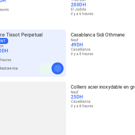
DH
200
DH
El Jadida
heures
il y a 6 heures
re Tissot Perpetual
Casablanca Sidi Othmane
Neuf
ENT
49
DH
on
Casablanca
0
DH
il y a 8 heures
8 heures
lestore ma
Colliers acier inoxydable en g
Neuf
25
DH
Casablanca
il y a 8 heures