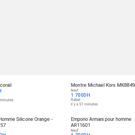
corail
Montre Michael Kors MK884
H
Neuf
1 700
DH
Rabat
5 minutes
il y a 57 minutes
Homme Silicone Orange -
Emporio Armani pour homme
957
AR11601
Neuf