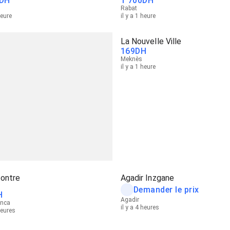
DH
1 700
DH
Rabat
heure
il y a 1 heure
La Nouvelle Ville
169
DH
Meknès
il y a 1 heure
ontre
Agadir Inzgane
Demander le prix
H
Agadir
anca
il y a 4 heures
heures