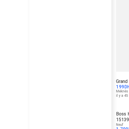
Grand 
199
D
Meknès
il y a 4
Boss 
1513
Neuf