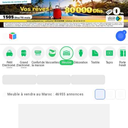
Petit
Grand
Confort de
Vaisselles
Meuble
Décoration
Textile
Tapis
Porte e
Electromén
Electromén
la maison
Fenêtr
ager
ager
Meuble à vendre au Maroc : 46955 annonces