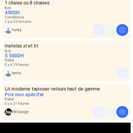
1 chaise ou 8 chaises
Bon
450
DH
Casablanca
il y a 33 minutes
Funky
matelas xl et lit
Bon
5 500
DH
Rabat
il y a 19 heures
lamia
Lit moderne tapissier velours haut de gamme
Prix non spécifié
Rabat
il y a 21 heures
FM Design