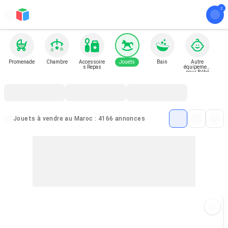
Promenade
Chambre
Accessoire
Jouets
Bain
Autre
s Repas
équipement
pour Bébé
et Enfant
Jouets à vendre au Maroc : 4166 annonces