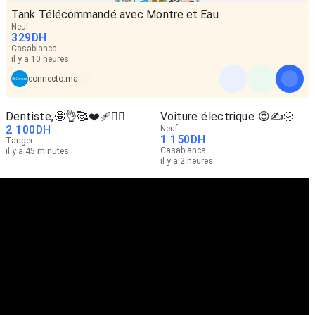
Tank Télécommandé avec Montre et Eau
Neuf
329
DH
Casablanca
il y a 10 heures
connecto.ma
Dentiste,🤩👌🥰❤️‍🩹❤️‍🔥
Voiture électrique 😍✍️🏻
2 100
DH
Neuf
1 150
DH
Tanger
Casablanca
il y a 45 minutes
il y a 2 heures