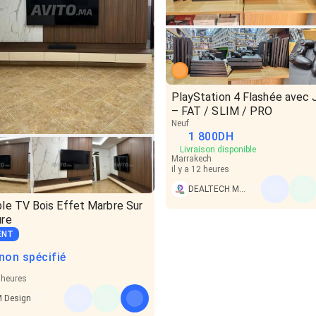
PlayStation 4 Flashée avec 
– FAT / SLIM / PRO
Neuf
1 800
DH
Livraison disponible
Marrakech
il y a 12 heures
DEALTECH MAROC
le TV Bois Effet Marbre Sur
re
ENT
 non spécifié
9 heures
 Design