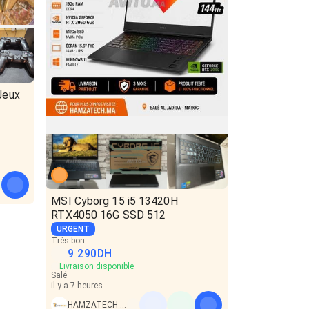
Jeux
MSI Cyborg 15 i5 13420H
RTX4050 16G SSD 512
URGENT
Très bon
9 290
DH
Livraison disponible
Salé
il y a 7 heures
HAMZATECH PC