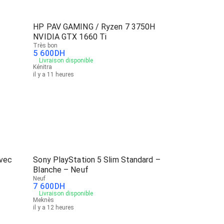
HP PAV GAMING / Ryzen 7 3750H
NVIDIA GTX 1660 Ti
Très bon
5 600
DH
Livraison disponible
Kénitra
il y a 11 heures
avec
Sony PlayStation 5 Slim Standard –
Blanche – Neuf
Neuf
7 600
DH
Livraison disponible
Meknès
il y a 12 heures