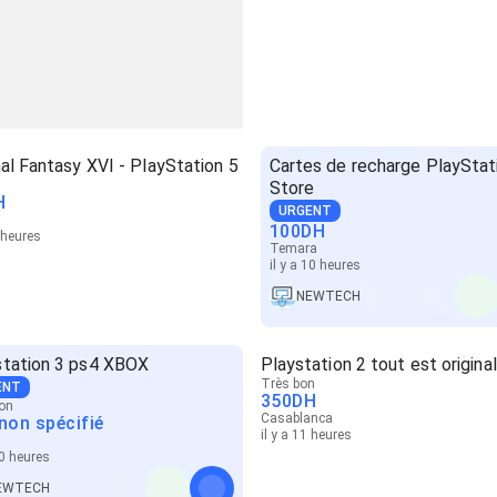
al Fantasy XVI - PlayStation 5
Cartes de recharge PlayStat
Store
H
URGENT
100
DH
0 heures
Temara
il y a 10 heures
NEWTECH
station 3 ps4 XBOX
Playstation 2 tout est original
Très bon
ENT
350
DH
on
Casablanca
 non spécifié
il y a 11 heures
10 heures
EWTECH