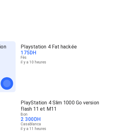
ion
Playstation 4 Fat hackée
175
DH
Fès
il y a 10 heures
PlayStation 4 Slim 1000 Go version
flash 11 et M11
Bon
2 300
DH
Casablanca
il y a 11 heures