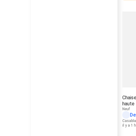
Chais
haute 
Neuf
De
Casabl
il y a 1 