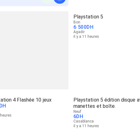
Playstation 5
Bon
6 500
DH
Agadir
il y a 11 heures
ation 4 Flashée 10 jeux
Playstation 5 édition disque 
DH
manettes et boîte.
Neuf
1 heures
6
DH
Casablanca
il y a 11 heures