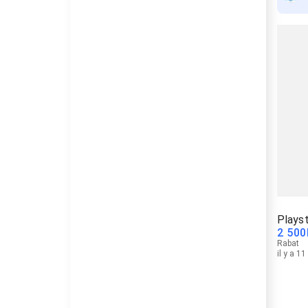
Playst
2 500
Rabat
il y a 1