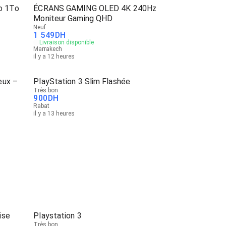
o 1To
ÉCRANS GAMING OLED 4K 240Hz
Moniteur Gaming QHD
Neuf
1 549
DH
Livraison disponible
Marrakech
il y a 12 heures
eux –
PlayStation 3 Slim Flashée
Très bon
900
DH
Rabat
il y a 13 heures
ise
Playstation 3
Très bon