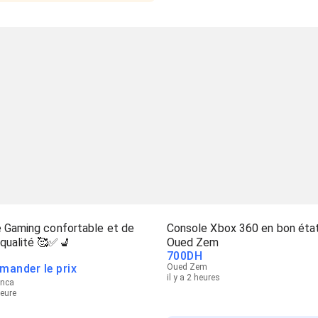
e Gaming confortable et de
Console Xbox 360 en bon éta
qualité 🥰✅️💺
Oued Zem
700
DH
mander le prix
Oued Zem
il y a 2 heures
anca
heure