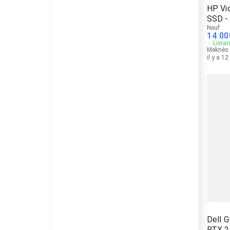
HP Vi
SSD -
Neuf
14 00
Livrai
Meknès
il y a 1
Dell 
RTX 2