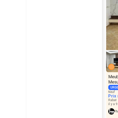
Meub
Mesu
URG
Neuf
Prix
Rabat
il y a 
FM