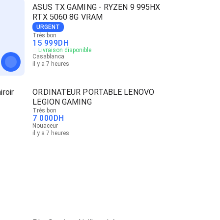
ASUS TX GAMING - RYZEN 9 995HX
RTX 5060 8G VRAM
URGENT
Très bon
15 999
DH
Livraison disponible
Casablanca
il y a 7 heures
roir
ORDINATEUR PORTABLE LENOVO
LEGION GAMING
Très bon
7 000
DH
Nouaceur
il y a 7 heures