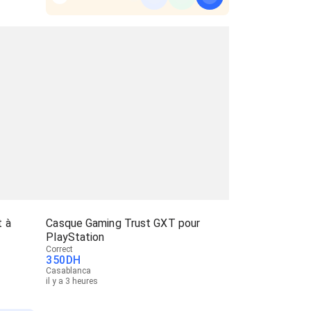
t à
Casque Gaming Trust GXT pour
PlayStation
Correct
350
DH
Casablanca
il y a 3 heures