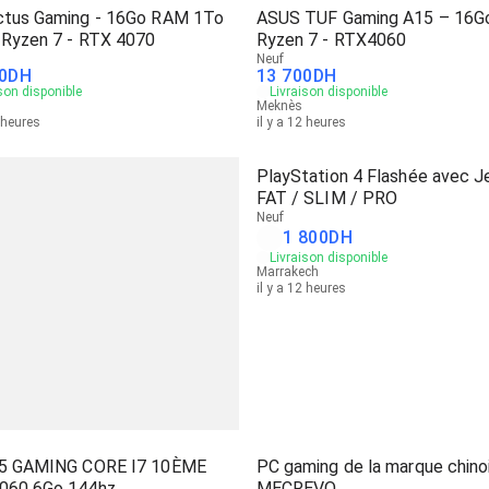
ctus Gaming - 16Go RAM 1To
ASUS TUF Gaming A15 – 16G
 Ryzen 7 - RTX 4070
Ryzen 7 - RTX4060
Neuf
0
DH
13 700
DH
son disponible
Livraison disponible
Meknès
2 heures
il y a 12 heures
PlayStation 4 Flashée avec J
FAT / SLIM / PRO
Neuf
1 800
DH
Livraison disponible
Marrakech
il y a 12 heures
G5 GAMING CORE I7 10ÈME
PC gaming de la marque chino
060 6Go 144hz
MECREVO