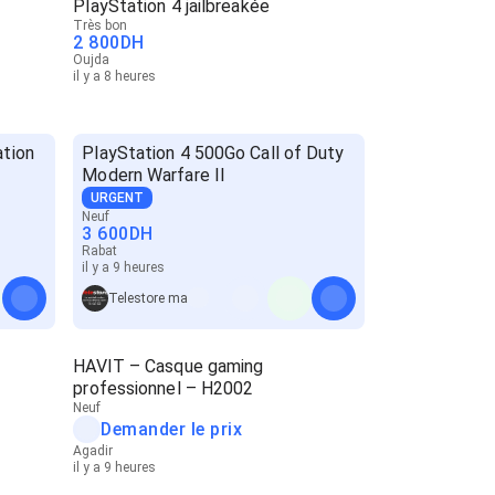
PlayStation 4 jailbreakée
Très bon
2 800
DH
Oujda
il y a 8 heures
ation
PlayStation 4 500Go Call of Duty
Modern Warfare II
URGENT
Neuf
3 600
DH
Rabat
il y a 9 heures
Telestore ma
HAVIT – Casque gaming
professionnel – H2002
Neuf
Demander le prix
Agadir
il y a 9 heures