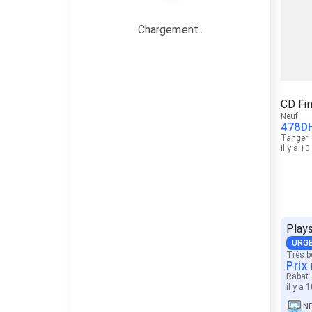
Chargement..
CD Fin
Neuf
478
D
Tanger
il y a 1
Play
URG
Très b
Prix
Rabat
il y a 
N