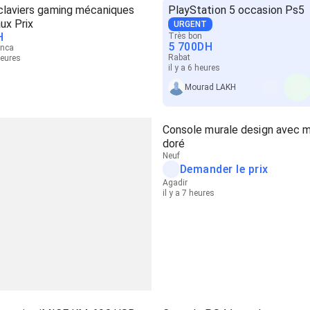
claviers gaming mécaniques
PlayStation 5 occasion Ps5
aux Prix
URGENT
H
Très bon
5 700
DH
anca
Rabat
heures
il y a 6 heures
Mourad LAKH
Console murale design avec mi
doré
Neuf
Demander le prix
Agadir
il y a 7 heures