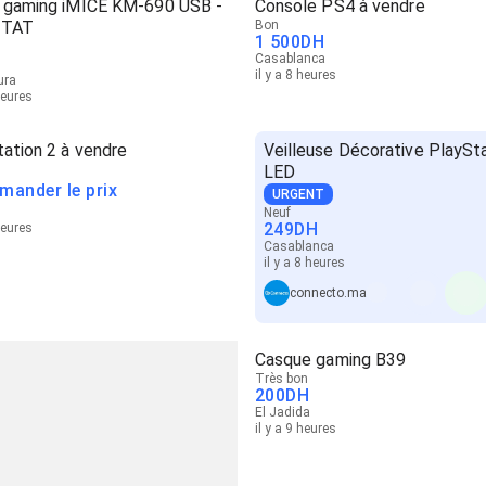
s gaming iMICE KM-690 USB -
Console PS4 à vendre
ÉTAT
Bon
1 500
DH
Casablanca
il y a 8 heures
ura
heures
ation 2 à vendre
Veilleuse Décorative PlaySt
LED
mander le prix
URGENT
Neuf
249
DH
heures
Casablanca
il y a 8 heures
connecto.ma
Casque gaming B39
Très bon
200
DH
El Jadida
il y a 9 heures