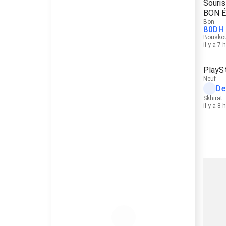
Souri
BON 
Bon
80
DH
Bousko
il y a 7 
PlaySt
Neuf
De
Skhirat
il y a 8 