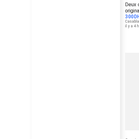
Deux 
origin
300
D
Casabl
il y a 4 