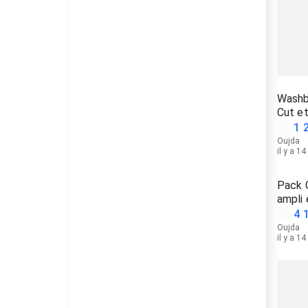
Washb
Cut e
1 
Oujda
il y a 1
Pack G
ampli 
4 
Oujda
il y a 1