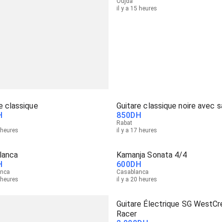
Oujda
il y a 15 heures
e classique
Guitare classique noire avec 
H
850
DH
Rabat
5 heures
il y a 17 heures
lanca
Kamanja Sonata 4/4
H
600
DH
anca
Casablanca
9 heures
il y a 20 heures
Guitare Électrique SG WestCr
Racer