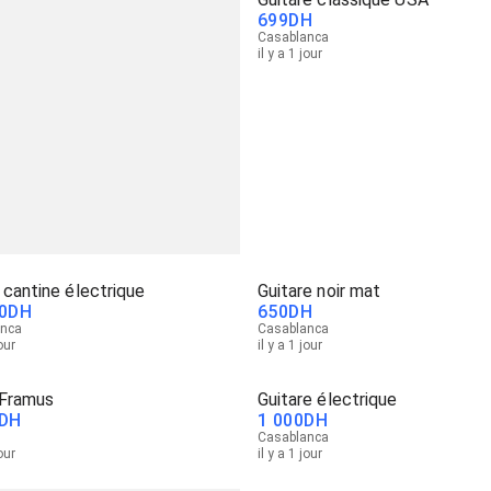
699
DH
Casablanca
il y a 1 jour
 cantine électrique
Guitare noir mat
0
DH
650
DH
anca
Casablanca
jour
il y a 1 jour
 Framus
Guitare électrique
DH
1 000
DH
Casablanca
jour
il y a 1 jour