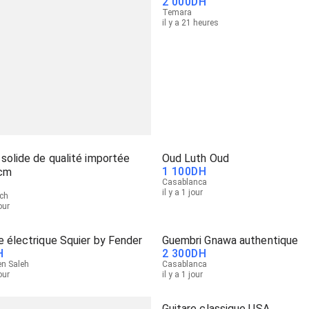
2 000
DH
Temara
il y a 21 heures
solide de qualité importée
Oud Luth Oud
1 100
DH
cm
Casablanca
il y a 1 jour
ch
jour
e électrique Squier by Fender
Guembri Gnawa authentique
H
2 300
DH
en Saleh
Casablanca
jour
il y a 1 jour
Guitare classique USA