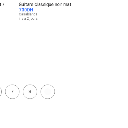
t /
Guitare classique noir mat
730
DH
Casablanca
il y a 2 jours
7
8