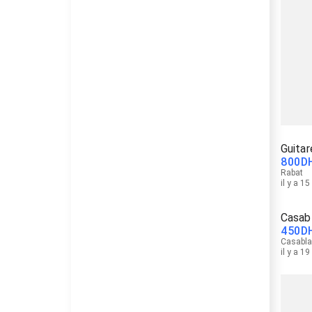
Guitar
800
D
Rabat
il y a 1
Casab
450
D
Casabl
il y a 1