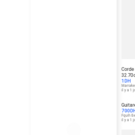
Corde 
32.70
1
DH
Marrake
il y a 1 
Guitar
700
D
Fquih B
il y a 1 