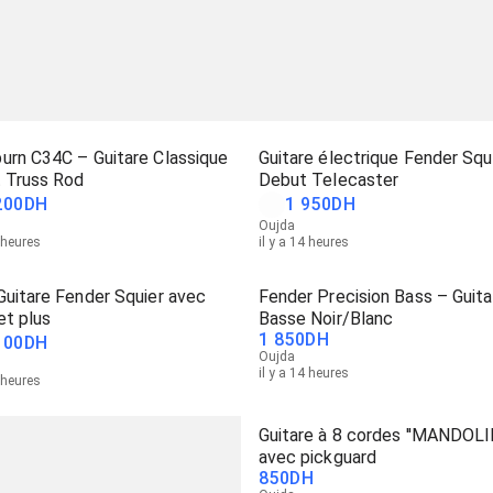
urn C34C – Guitare Classique
Guitare électrique Fender Squ
t Truss Rod
Debut Telecaster
200
DH
1 950
DH
Oujda
4 heures
il y a 14 heures
uitare Fender Squier avec
Fender Precision Bass – Guita
et plus
Basse Noir/Blanc
1 850
DH
100
DH
Oujda
il y a 14 heures
4 heures
Guitare à 8 cordes ''MANDOLI
avec pickguard
850
DH