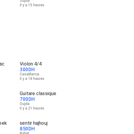
Oujda
il y a 15 heures
sac
Violon 4/4
300
DH
Casablanca
il y a 18 heures
Guitare classique
700
DH
Oujda
il y a 21 heures
eek
sentir hajhouj
850
DH
Rabat