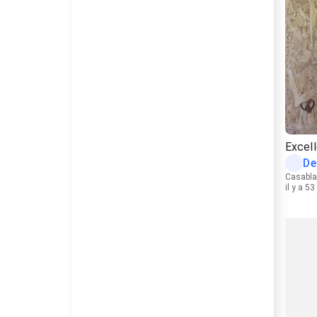
Excel
De
Casabl
il y a 5