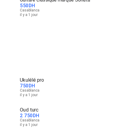
550
DH
Casablanca
il y a 1 jour
Ukulélé pro
750
DH
Casablanca
il y a 1 jour
Oud turc
2 750
DH
Casablanca
il y a 1 jour