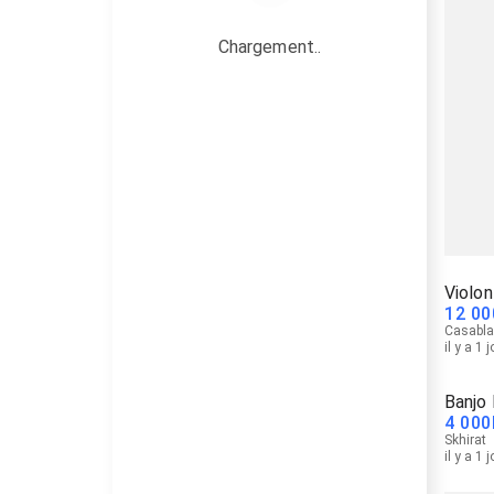
Chargement..
Violon
12 00
Casabl
il y a 1 
Banjo
4 000
Skhirat
il y a 1 