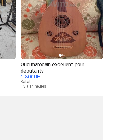
Oud marocain excellent pour
débutants
1 800
DH
Rabat
il y a 14 heures