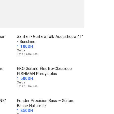
ier
Santari - Guitare folk Acoustique 41''
- Sunshine
1 100
DH
Oujda
il y a 14 heures
re
EKO Guitare Électro-Classique
FISHMAN Presys plus
1 500
DH
Oujda
il y a 15 heures
NE''
Fender Precision Bass – Guitare
Basse Naturelle
1 850
DH