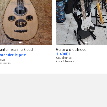
lente machine à oud
Guitare électrique
1 400
DH
mander le prix
Casablanca
anca
il y a 2 heures
3 minutes