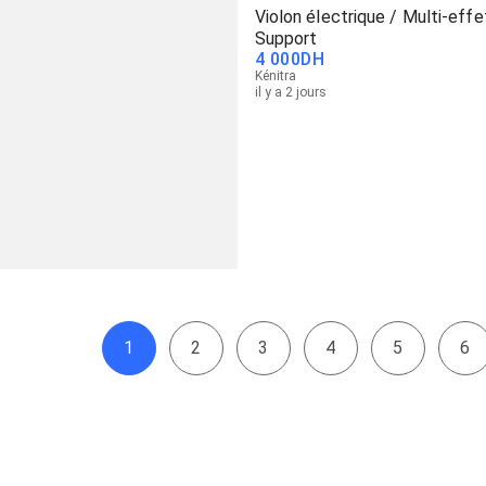
Violon électrique / Multi-effe
Support
4 000
DH
Kénitra
il y a 2 jours
1
2
3
4
5
6