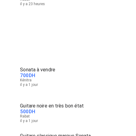
il y a 23 heures
Sonata à vendre
700
DH
Kénitra
il y a 1 jour
Guitare noire en très bon état
500
DH
Rabat
il y a 1 jour
Guitare classique marque Sonata