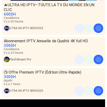
🔥ULTRA HD IPTV–TOUTE LA TV DU MONDE EN UN
CLIC
600
DH
Casablanca
il y a 20 heures
UTRA HD IPTV SERVICES
Abonnement IPTV Annuelle de Qualité 4K full HD
300
DH
Casablanca
il y a 23 heures
FlashStream Pro
📺 Offre Premium IPTV (Édition Ultra-Rapide)
300
DH
Agadir
il y a 1 heure
UTRA HD IPTV SERVICES