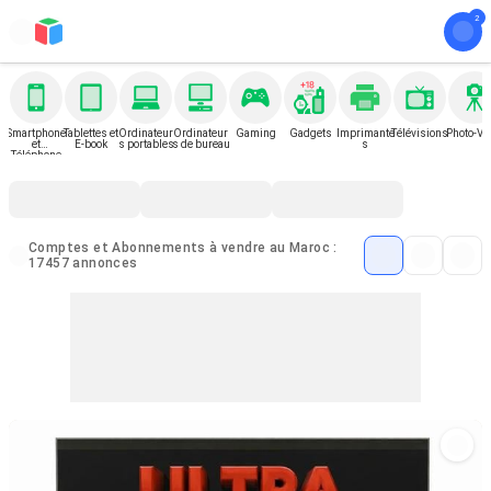
Smartphone
Tablettes et
Ordinateur
Ordinateur
Gaming
Gadgets
Imprimante
Télévisions
Photo-Vi
et
E-book
s portables
s de bureau
s
Téléphone
Comptes et Abonnements à vendre au Maroc :
17457 annonces