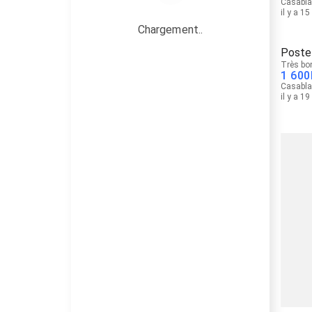
Casabl
il y a 1
Chargement..
Poste
Très bo
1 600
Casabl
il y a 1