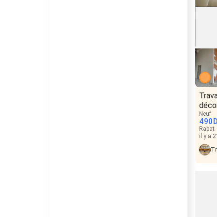
Trava
déco
Neuf
490
Rabat
il y a 