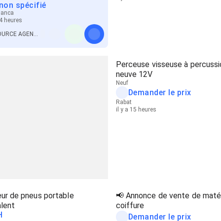
 non spécifié
lanca
14 heures
SOURCE AGENCEMENT GROSSISTE
Perceuse visseuse à percussi
neuve 12V
Neuf
Demander le prix
Rabat
il y a 15 heures
ur de pneus portable
📢 Annonce de vente de matér
lent
coiffure
H
Demander le prix