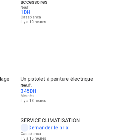
accessoires
Neuf
1
DH
Casablanca
il y a 10 heures
lage
Un pistolet à peinture électrique
neuf.
345
DH
Meknès
il y a 13 heures
SERVICE CLIMATISATION
Demander le prix
Casablanca
il y a 15 heures