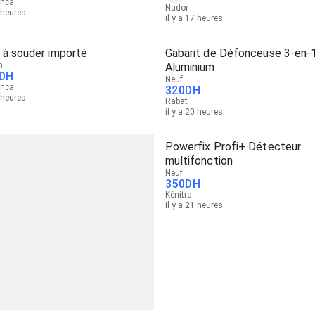
anca
Nador
5 heures
il y a 17 heures
 à souder importé
Gabarit de Défonceuse 3-en-
n
Aluminium
DH
Neuf
anca
320
DH
9 heures
Rabat
il y a 20 heures
Powerfix Profi+ Détecteur
multifonction
Neuf
350
DH
Kénitra
il y a 21 heures