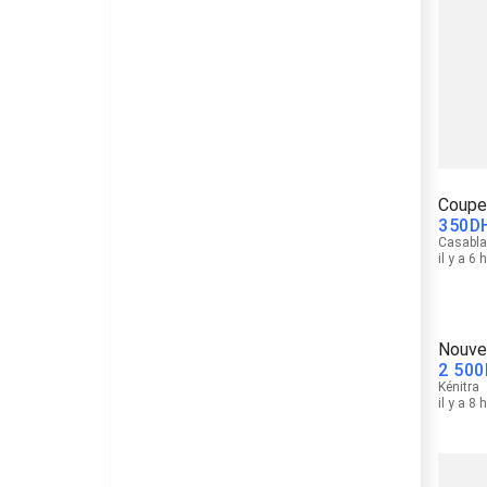
Coupe
350
D
Casabl
il y a 6 
Nouvel
2 500
Kénitra
il y a 8 