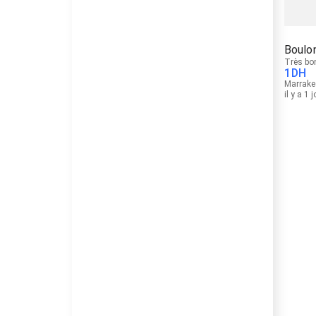
Boulon
Très bo
1
DH
Marrake
il y a 1 