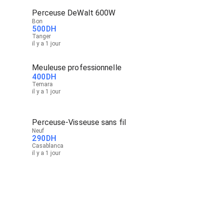
Perceuse DeWalt 600W
Bon
500
DH
Tanger
il y a 1 jour
Meuleuse professionnelle
400
DH
Temara
il y a 1 jour
Perceuse-Visseuse sans fil
Neuf
290
DH
Casablanca
il y a 1 jour