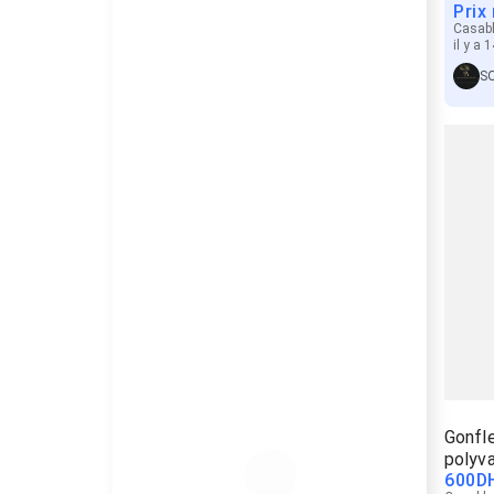
Prix
Casab
il y a 
Gonfle
polyva
600
D