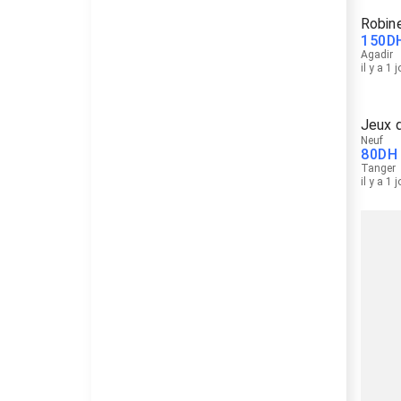
Robine
150
D
Agadir
il y a 1 
Jeux d
Neuf
80
DH
Tanger
il y a 1 