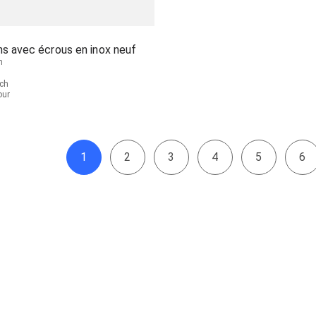
s avec écrous en inox neuf
n
ch
jour
1
2
3
4
5
6