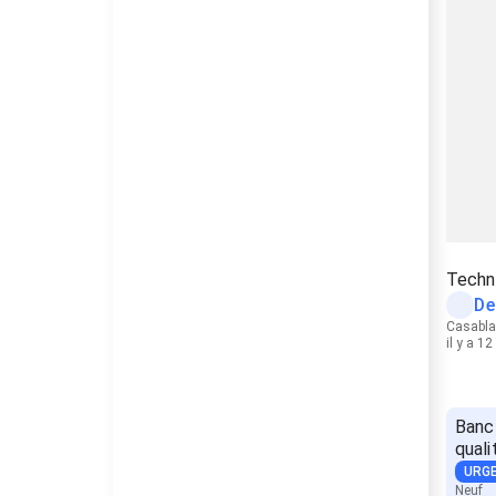
Techni
De
Casabl
il y a 1
Banc
quali
URG
Neuf