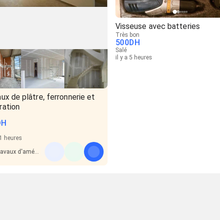
Visseuse avec batteries
Très bon
500
DH
Salé
il y a 5 heures
ux de plâtre, ferronnerie et
ration
DH
21 heures
Travaux d'aménagement et cuisine dressing