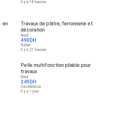
il y a 18 heures
1 en
Travaux de plâtre, ferronnerie et
décoration
Neuf
490
DH
Rabat
il y a 21 heures
Pelle multifonction pliable pour
travaux
Neuf
249
DH
Casablanca
il y a 1 jour