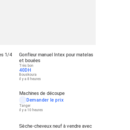
es 1/4
Gonfleur manuel Intex pour matelas
et bouées
Très bon
40
DH
Bouskoura
il y a 8 heures
Machines de découpe
Demander le prix
Tanger
il y a 10 heures
Sèche-cheveux neuf à vendre avec