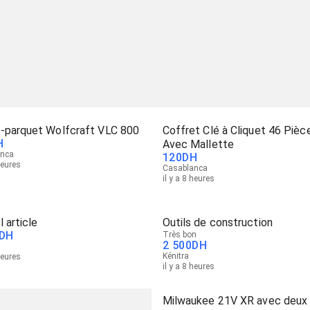
-parquet Wolfcraft VLC 800
Coffret Clé à Cliquet 46 Pièc
H
Avec Mallette
anca
120
DH
heures
Casablanca
il y a 8 heures
 article
Outils de construction
DH
Très bon
2 500
DH
Kénitra
heures
il y a 8 heures
Milwaukee 21V XR avec deux