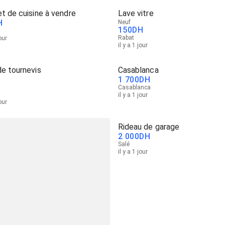
t de cuisine à vendre
Lave vitre
H
Neuf
150
DH
Rabat
jour
il y a 1 jour
e tournevis
Casablanca
1 700
DH
Casablanca
il y a 1 jour
jour
Rideau de garage
2 000
DH
Salé
il y a 1 jour