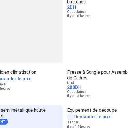
batteries
2
DH
Casablanca
il y a 10 heures
cien climatisation
Presse à Sangle pour Assemb
de Cadres
mander le prix
Neuf
anca
200
DH
2 heures
Casablanca
il y a 13 heures
 semi métallique haute
Équipement de découpe
té
Demander le prix
ENT
Tanger
il y a 14 heures