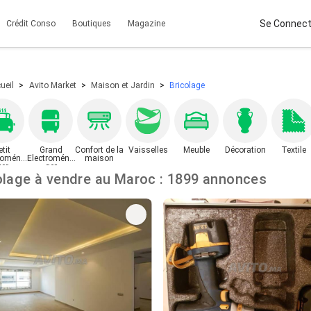
Se Connect
Crédit Conso
Boutiques
Magazine
ueil
Avito Market
Maison et Jardin
Bricolage
etit
Grand
Confort de la
Vaisselles
Meuble
Décoration
Textile
roména
Electroména
maison
ger
ger
Bricolage à vendre au Maroc : 1899 annonces