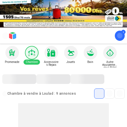
Promenade
Chambre
Accessoire
Jouets
Bain
Autre
s Repas
équipement
pour Bébé
et Enfant
Chambre à vendre à Loulad : 9 annonces