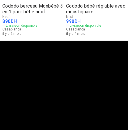
Cododo berceau Monbébé 3
Cododo bébé réglable avec
en 1 pour bébé neuf
moustiquaire
Neuf
Neuf
890
DH
990
DH
Livraison disponible
Livraison disponible
Casablanca
Casablanca
il y a 2 mois
il y a 4 mois