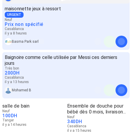
maisonnette jeux à ressort
URGENT
Neuf
Prix non spécifié
Casablanca
il y a 8 heures
Basma Park sarl
Baignoire comme celle utilisée par Messi ces derniers
jours
Très bon
200
DH
Casablanca
il y a 13 heures
Mohamed B
salle de bain
Ensemble de douche pour
Neuf
bébé dès 0 mois, livraison
100
DH
gratuite
Neuf
Tanger
340
DH
il y a 14 heures
Casablanca
il y a 15 heures