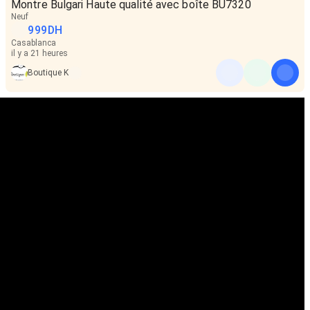
Montre Bulgari Haute qualité avec boîte BU7320
Neuf
999
DH
Casablanca
il y a 21 heures
Boutique K