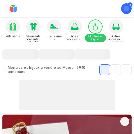
Vêtements
Vêtements
Chaussure
Sacs et
Montres et
Autres
pour enfant
s
accessoire
bijoux
accessoire
et bébé
s
s de mode
Montres et bijoux à vendre au Maroc : 9940
annonces