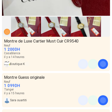
Montre de Luxe Cartier Must Cuir CR9540
Neuf
1 200
DH
Casablanca
il y a 14 heures
Boutique K
Montre Guess originale
Neuf
1 099
DH
Tanger
il y a 15 heures
Sara ouartiti